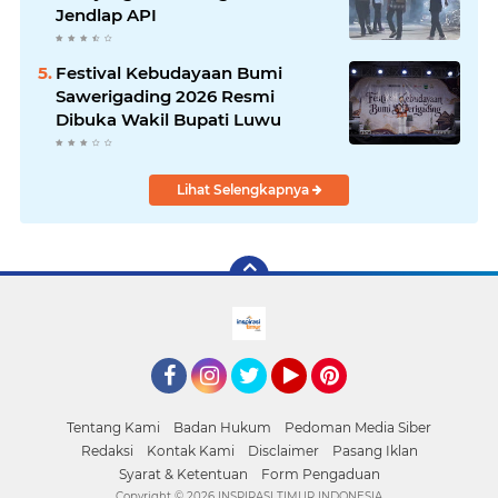
Jendlap API
Festival Kebudayaan Bumi
Sawerigading 2026 Resmi
Dibuka Wakil Bupati Luwu
Lihat Selengkapnya
facebook
Instagram
Twitter
YouTube
Pinterest
Tentang Kami
Badan Hukum
Pedoman Media Siber
Redaksi
Kontak Kami
Disclaimer
Pasang Iklan
Syarat & Ketentuan
Form Pengaduan
Copyright ©
2026 INSPIRASI TIMUR INDONESIA