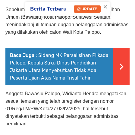
×
Berita Terbaru
UPDATE
Sebelumnya diberitakan Badan Pengawas Pemilihan
Umum (Bawaslu) Kota Palopo, Sulawesi Selatan,
menindaklanjuti temuan dugaan pelanggaran administrasi
yang dilakukan oleh calon Wali Kota Palopo.
Baca Juga :
Sidang MK Perselisihan Pilkada
Palopo, Kepala Suku Dinas Pendidikan
Jakarta Utara Menyebutkan Tidak Ada
Peserta Ujian Atas Nama Trisal Tahir
Anggota Bawaslu Palopo, Widianto Hendra mengatakan,
sesuai temuan yang telah teregister dengan nomor
01/Reg/TM/PW/Kota/27.03/IV/2025, hal tersebut
dinyatakan terbukti sebagai pelanggaran administrasi
pemilihan.