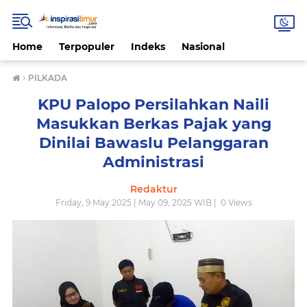
Home
Terpopuler
Indeks
Nasional
›
PILKADA
KPU Palopo Persilahkan Naili
Masukkan Berkas Pajak yang
Dinilai Bawaslu Pelanggaran
Administrasi
Redaktur
Friday, 9 May 2025 | May 09, 2025 WIB |
0
Views