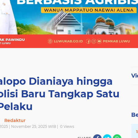
Vi
alopo Dianiaya hingga
lisi Baru Tangkap Satu
Pelaku
Be
Redaktur
2025 | November 25, 2025 WIB |
0
Views