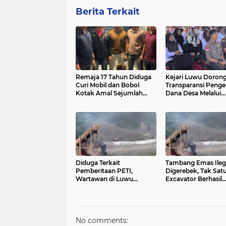
Berita Terkait
Remaja 17 Tahun Diduga
Kejari Luwu Doron
Curi Mobil dan Bobol
Transparansi Penge
Kotak Amal Sejumlah
Dana Desa Melalui
Masjid di Palopo
Penerangan Hukum
105 Desa
Diduga Terkait
Tambang Emas Ileg
Pemberitaan PETI,
Digerebek, Tak Sat
Wartawan di Luwu
Excavator Berhasil
Mendapat Ancaman
Diamankan
Serius
No comments: