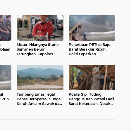
g
Misteri Hilangnya Stoner
Penertiban PETI di Bajo
lolaan
Sammen Belum
Barat Berakhir Ricuh,
Terungkap, Kapolres
Polisi Lepaskan
 bagi
Toraja Utara Bentuk Tim
Tembakan Peringatan
Khusus
al
Tambang Emas Ilegal
Koalisi Sipil Tuding
u Pun
Bebas Beroperasi, Sungai
Penggusuran Petani Laoli
Keruh Ancam Sawah dan
Sarat Kekerasan, Desak
Air Bersih Warga Luwu
Hentikan PSN PT IHIP