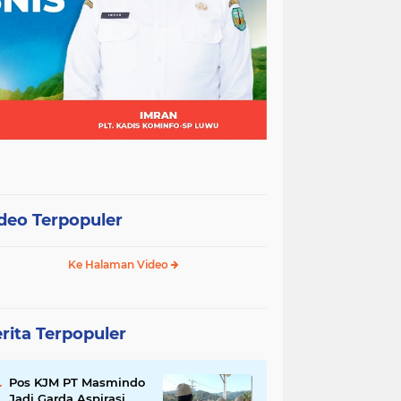
deo Terpopuler
Ke Halaman Video
rita Terpopuler
Pos KJM PT Masmindo
Jadi Garda Aspirasi