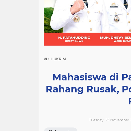
(21)
(9)
(7)
›
HUKRIM
Mahasiswa di P
Rahang Rusak, Po
Tuesday, 25 November 