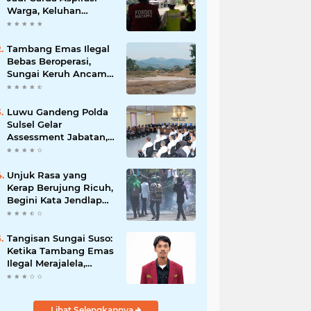
Warga, Keluhan
Ditangani Maksimal
24 Jam
Tambang Emas Ilegal
Bebas Beroperasi,
Sungai Keruh Ancam
Sawah dan Air Bersih
Warga Luwu
Luwu Gandeng Polda
Sulsel Gelar
Assessment Jabatan,
Perkuat Penempatan
ASN Berbasis
Kompetensi
Unjuk Rasa yang
Kerap Berujung Ricuh,
Begini Kata Jendlap
API
Tangisan Sungai Suso:
Ketika Tambang Emas
Ilegal Merajalela,
Negara Seolah
Memilih Diam
Lihat Selengkapnya