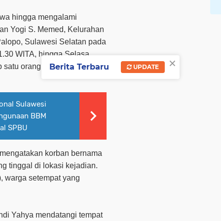
wa hingga mengalami
alan Yogi S. Memed, Kelurahan
alopo, Sulawesi Selatan pada
21.30 WITA, hingga Selasa
×
p satu orang pelaku.
Berita Terbaru
UPDATE
onal Sulawesi
ahgunaan BBM
nal SPBU
r, mengatakan korban bernama
 tinggal di lokasi kejadian.
), warga setempat yang
Andi Yahya mendatangi tempat