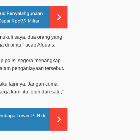
sus Penyalahgunaan
apai Rp69,9 Miliar
mukuli saya, dua orang yang
 di pintu,” ucap Alquais.
ap polisi segera menangkap
 dalam penganiayaan tersebut.
laku lainnya. Jangan cuma
ga kami itu lebih dari satu,”
embaga Tower PLN di