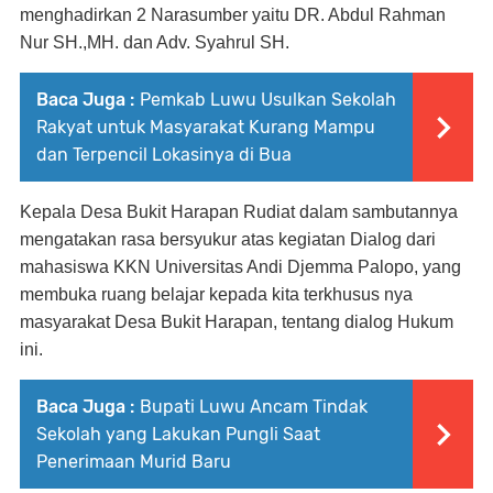
menghadirkan 2 Narasumber yaitu DR. Abdul Rahman
Nur SH.,MH. dan Adv. Syahrul SH.
Baca Juga :
Pemkab Luwu Usulkan Sekolah
Rakyat untuk Masyarakat Kurang Mampu
dan Terpencil Lokasinya di Bua
Kepala Desa Bukit Harapan Rudiat dalam sambutannya
mengatakan rasa bersyukur atas kegiatan Dialog dari
mahasiswa KKN Universitas Andi Djemma Palopo, yang
membuka ruang belajar kepada kita terkhusus nya
masyarakat Desa Bukit Harapan, tentang dialog Hukum
ini.
Baca Juga :
Bupati Luwu Ancam Tindak
Sekolah yang Lakukan Pungli Saat
Penerimaan Murid Baru