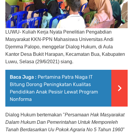
LUWU- Kuliah Kerja Nyata Penelitian Pengabdian
Masyarakat KKN-PPN Mahasiswa Universitas Andi
Djemma Palopo, menggelar Dialog Hukum, di Aula
Kantor Desa Bukit Harapan, Kecamatan Bua, Kabupaten
Luwu, Selasa (29/6/2021) siang.
Baca Juga :
Pertamina Patra Niaga IT
Bitung Dorong Peningkatan Kualitas
Pendidikan Anak Pesisir Lewat Program
Nonforma
Dialog Hukum bertemakan "
Persamaan Hak Masyarakat
Dalam Hukum Dan Pemerintahan Untuk Memporeleh
Tanah Berdasarkan Uu Pokok Agraria No 5 Tahun 1960
"