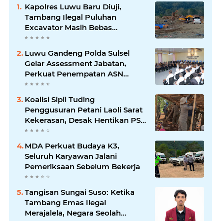
Kapolres Luwu Baru Diuji,
Tambang Ilegal Puluhan
Excavator Masih Bebas
Beroperasi
Luwu Gandeng Polda Sulsel
Gelar Assessment Jabatan,
Perkuat Penempatan ASN
Berbasis Kompetensi
Koalisi Sipil Tuding
Penggusuran Petani Laoli Sarat
Kekerasan, Desak Hentikan PSN
PT IHIP
MDA Perkuat Budaya K3,
Seluruh Karyawan Jalani
Pemeriksaan Sebelum Bekerja
Tangisan Sungai Suso: Ketika
Tambang Emas Ilegal
Merajalela, Negara Seolah