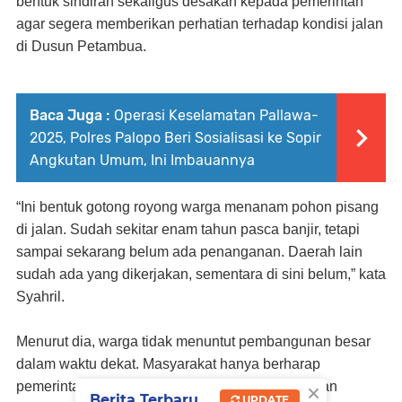
bentuk sindiran sekaligus desakan kepada pemerintah
agar segera memberikan perhatian terhadap kondisi jalan
di Dusun Petambua.
Baca Juga :
Operasi Keselamatan Pallawa-
2025, Polres Palopo Beri Sosialisasi ke Sopir
Angkutan Umum, Ini Imbauannya
“Ini bentuk gotong royong warga menanam pohon pisang
di jalan. Sudah sekitar enam tahun pasca banjir, tetapi
sampai sekarang belum ada penanganan. Daerah lain
sudah ada yang dikerjakan, sementara di sini belum,” kata
Syahril.
Menurut dia, warga tidak menuntut pembangunan besar
dalam waktu dekat. Masyarakat hanya berharap
×
pemerintah dapat memberikan solusi awal dengan
Berita Terbaru
UPDATE