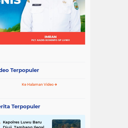
deo Terpopuler
Ke Halaman Video
rita Terpopuler
Kapolres Luwu Baru
Diuji, Tambang Ilegal