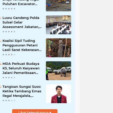
Puluhan Excavator
Masih Bebas
Beroperasi
Luwu Gandeng Polda
Sulsel Gelar
Assessment Jabatan,
Perkuat Penempatan
ASN Berbasis
Kompetensi
Koalisi Sipil Tuding
Penggusuran Petani
Laoli Sarat Kekerasan,
Desak Hentikan PSN
PT IHIP
MDA Perkuat Budaya
K3, Seluruh Karyawan
Jalani Pemeriksaan
Sebelum Bekerja
Tangisan Sungai Suso:
Ketika Tambang Emas
Ilegal Merajalela,
Negara Seolah
Memilih Diam
Lihat Selengkapnya