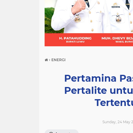
(21)
(9)
(7)
›
ENERGI
Pertamina Pa
Pertalite un
Tertent
Sunday, 24 May 2