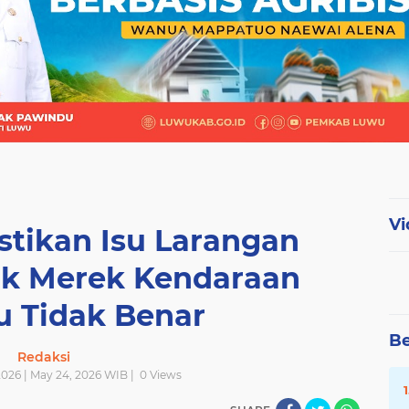
Vi
stikan Isu Larangan
tuk Merek Kendaraan
u Tidak Benar
Be
Redaksi
026 | May 24, 2026 WIB |
0
Views