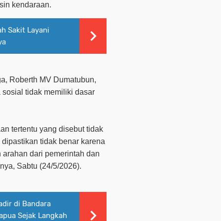
sin kendaraan.
h Sakit Layani
ya
aga, Roberth MV Dumatubun,
sosial tidak memiliki dasar
n tertentu yang disebut tidak
 dipastikan tidak benar karena
n arahan dari pemerintah dan
nya, Sabtu (24/5/2026).
adir di Bandara
apua Sejak Langkah