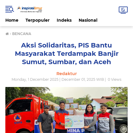
Home
Terpopuler
Indeks
Nasional
›
BENCANA
Aksi Solidaritas, PIS Bantu
Masyarakat Terdampak Banjir
Sumut, Sumbar, dan Aceh
Redaktur
Monday, 1 December 2025 | December 01, 2025 WIB |
0
Views