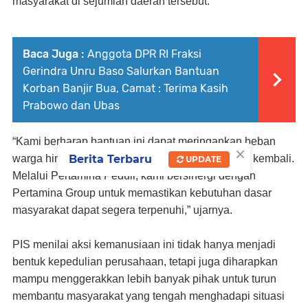
masyarakat di sejumlah daerah tersebut.
Baca Juga :
Anggota DPR RI Fraksi
Gerindra Unru Baso Salurkan Bantuan
Korban Banjir Bua, Camat : Terima Kasih
Prabowo dan Ubas
“Kami berharap bantuan ini dapat meringankan beban
×
Berita Terbaru
warga hingga kondisi di wilayah terdampak pulih kembali.
UPDATE
Melalui Pertamina Peduli, kami bersinergi dengan
Pertamina Group untuk memastikan kebutuhan dasar
masyarakat dapat segera terpenuhi,” ujarnya.
PIS menilai aksi kemanusiaan ini tidak hanya menjadi
bentuk kepedulian perusahaan, tetapi juga diharapkan
mampu menggerakkan lebih banyak pihak untuk turun
membantu masyarakat yang tengah menghadapi situasi