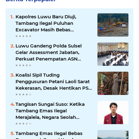
Kapolres Luwu Baru Diuji,
Tambang Ilegal Puluhan
Excavator Masih Bebas
Beroperasi
Luwu Gandeng Polda Sulsel
Gelar Assessment Jabatan,
Perkuat Penempatan ASN
Berbasis Kompetensi
Koalisi Sipil Tuding
Penggusuran Petani Laoli Sarat
Kekerasan, Desak Hentikan PSN
PT IHIP
Tangisan Sungai Suso: Ketika
Tambang Emas Ilegal
Merajalela, Negara Seolah
Memilih Diam
Tambang Emas Ilegal Bebas