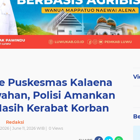
Vi
ce Puskesmas Kalaena
wahan, Polisi Amankan
asih Kerabat Korban
Be
Redaksi
 2026 | June 11, 2026 WIB |
0
Views