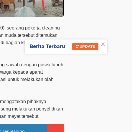
0), seorang pekerja cleaning
n muda tersebut ditemukan
×
di bagian kepala dan tubuh
Berita Terbaru
UPDATE
ang sawah dengan posisi tubuh
 warga kepada aparat
asi untuk melakukan olah
 mengatakan pihaknya
gsung melakukan penyelidikan
an mayat tersebut.
olres Palopo