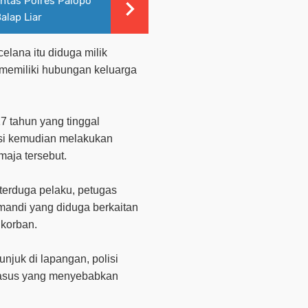
antas Polres Palopo
alap Liar
lana itu diduga milik
 memiliki hubungan keluarga
7 tahun yang tinggal
si kemudian melakukan
aja tersebut.
terduga pelaku, petugas
andi yang diduga berkaitan
 korban.
njuk di lapangan, polisi
kasus yang menyebabkan