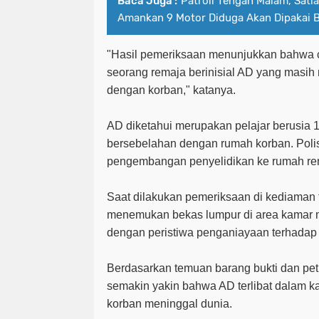
Baca Juga :
Patroli Tengah Malam, Satl
Amankan 9 Motor Diduga Akan Dipakai B
"Hasil pemeriksaan menunjukkan bahwa ce
seorang remaja berinisial AD yang masih
dengan korban," katanya.
AD diketahui merupakan pelajar berusia 1
bersebelahan dengan rumah korban. Poli
pengembangan penyelidikan ke rumah rem
Saat dilakukan pemeriksaan di kediaman 
menemukan bekas lumpur di area kamar m
dengan peristiwa penganiayaan terhadap
Berdasarkan temuan barang bukti dan petu
semakin yakin bahwa AD terlibat dalam 
korban meninggal dunia.