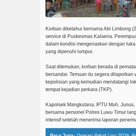
Korban diketahui bernama Abi Limbong (2
service di Puskesmas Kalaena. Perempua
dalam kondisi mengenaskan dengan luka 
yang dipenuhi lumpur.
Saat ditemukan, korban berada di pemat
bersandar. Temuan itu segera dilaporkan
kepolisian yang kemudian mendatangi lok
tempat kejadian perkara (TKP).
Kapolsek Mangkutana, IPTU Muh. Junus,
bersama personel Polres Luwu Timur lan
intensif setelah menerima laporan penemu
Baca Juga :
Operasi Pekat Lipu 2026, P