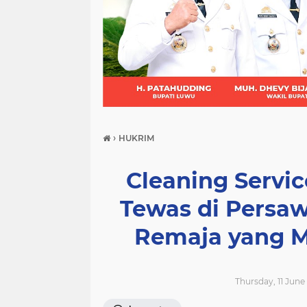
(21)
(9)
(7)
›
HUKRIM
Cleaning Servi
Tewas di Persa
Remaja yang M
Thursday, 11 June