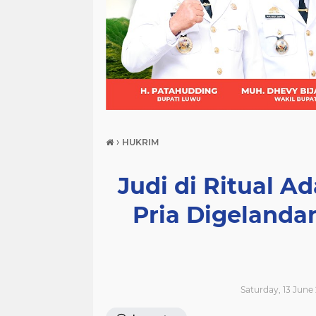
(21)
(9)
(7)
›
HUKRIM
Judi di Ritual A
Pria Digelanda
Saturday, 13 June 