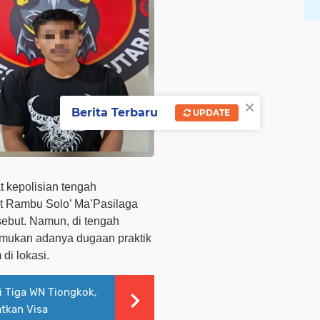
×
Berita Terbaru
UPDATE
t kepolisian tengah
 Rambu Solo’ Ma’Pasilaga
ebut. Namun, di tengah
emukan adanya dugaan praktik
di lokasi.
i Tiga WN Tiongkok,
tkan Visa