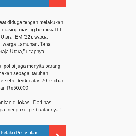
aat diduga tengah melakukan
 masing-masing berinisial LL
 Utara; EM (22), warga
), warga Lamunan, Tana
oraja Utara
,” ucapnya
.
 polisi juga menyita barang
unakan sebagai taruhan
rsebut terdiri atas 20 lembar
han Rp50.000.
kan di lokasi. Dari hasil
uga mengakui perbuatannya,”
 Pelaku Perusakan