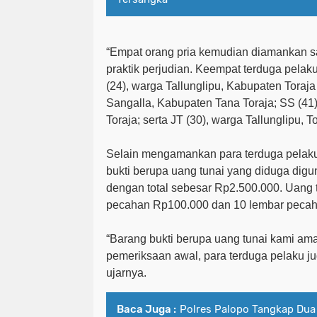
“
Empat orang pria kemudian diamankan s
praktik perjudian.
Keempat terduga pelaku
(24), warga Tallunglipu, Kabupaten Toraja
Sangalla, Kabupaten Tana Toraja; SS (41
Toraja; serta JT (30), warga Tallunglipu, T
Selain mengamankan para terduga pelaku,
bukti berupa uang tunai yang diduga dig
dengan total sebesar Rp2.500.000. Uang te
pecahan Rp100.000 dan 10 lembar peca
“Barang bukti berupa uang tunai kami aman
pemeriksaan awal, para terduga pelaku j
ujarnya.
Baca Juga :
Polres Palopo Tangkap Dua