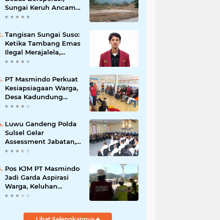
Sungai Keruh Ancam
Sawah dan Air Bersih
Warga Luwu
Tangisan Sungai Suso:
Ketika Tambang Emas
Ilegal Merajalela,
Negara Seolah
Memilih Diam
PT Masmindo Perkuat
Kesiapsiagaan Warga,
Desa Kadundung
Resmi Menjadi Desa
Tangguh Bencana
Luwu Gandeng Polda
Sulsel Gelar
Assessment Jabatan,
Perkuat Penempatan
ASN Berbasis
Kompetensi
Pos KJM PT Masmindo
Jadi Garda Aspirasi
Warga, Keluhan
Ditangani Maksimal
24 Jam
Lihat Selengkapnya