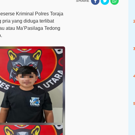
SHARE
erse Kriminal Polres Toraja
ria yang diduga terlibat
bau atau Ma’Pasilaga Tedong
o
.