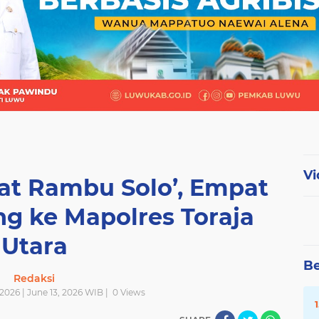
Vi
dat Rambu Solo’, Empat
ng ke Mapolres Toraja
Utara
Be
Redaksi
2026 | June 13, 2026 WIB |
0
Views