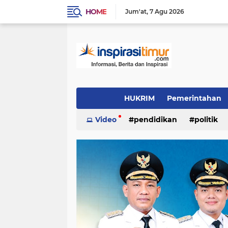
HOME
Jum'at
7 Agu 2026
HUKRIM
Pemerintahan
Indeks
Video
(1501)
pendidikan
(1324)
politik
PENDIDIKAN
POLITIK
INSPIRAS
video/foto
(383)
(337)
(244)
Daerah
OTOMOTIF
LIFE STYLE
(96)
(89)
(54)
inspirasi cinta
KULINER
INSPIRA