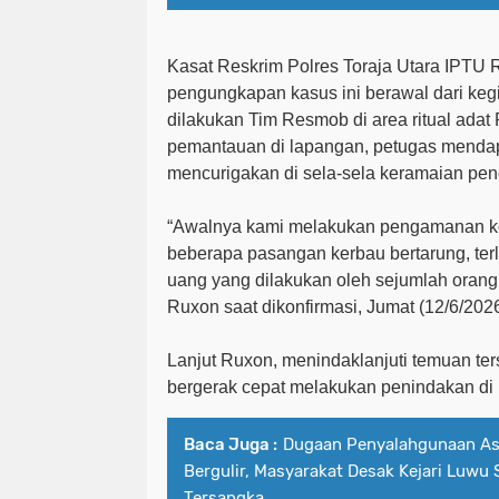
Kasat Reskrim Polres Toraja Utara IPTU
pengungkapan kasus ini berawal dari ke
dilakukan Tim Resmob di area ritual adat 
pemantauan di lapangan, petugas mendapa
mencurigakan di sela-sela keramaian pen
“Awalnya kami melakukan pengamanan ke
beberapa pasangan kerbau bertarung, terli
uang yang dilakukan oleh sejumlah orang 
Ruxon
saat dikonfirmasi, Jumat (12/6/2026
Lanjut Ruxon, m
enindaklanjuti temuan te
bergerak cepat melakukan penindakan di l
Baca Juga :
Dugaan Penyalahgunaan Ase
Bergulir, Masyarakat Desak Kejari Luwu
Tersangka