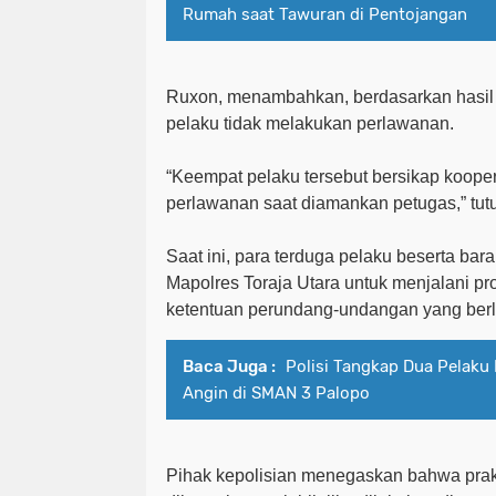
Rumah saat Tawuran di Pentojangan
Ruxon,
menambahkan, berdasarkan hasil 
pelaku tidak melakukan perlawanan.
“K
eempat
pelaku
tersebut bersikap koope
perlawanan saat diamankan petugas
,” tu
Saat ini, para terduga pelaku beserta bar
Mapolres Toraja Utara untuk menjalani pr
ketentuan perundang-undangan yang berl
Baca Juga :
Polisi Tangkap Dua Pelaku 
Angin di SMAN 3 Palopo
Pihak kepolisian menegaskan bahwa prakt