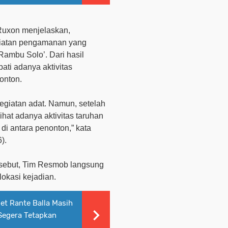
 Ruxon menjelaskan,
giatan pengamanan yang
Rambu Solo’. Dari hasil
ti adanya aktivitas
onton.
giatan adat. Namun, setelah
hat adanya aktivitas taruhan
di antara penonton,”
kata
).
rsebut, Tim Resmob langsung
okasi kejadian.
t Rante Balla Masih
 Segera Tetapkan