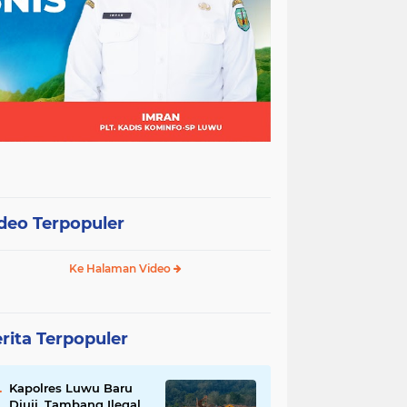
deo Terpopuler
Ke Halaman Video
rita Terpopuler
Kapolres Luwu Baru
Diuji, Tambang Ilegal