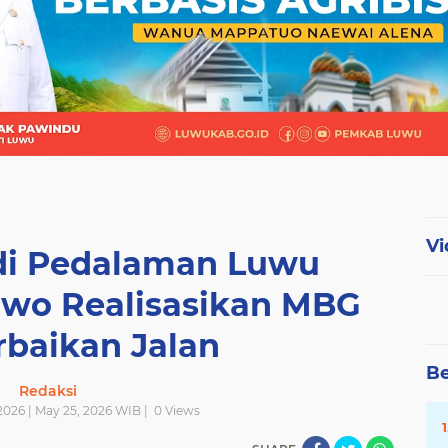
Vi
 di Pedalaman Luwu
owo Realisasikan MBG
rbaikan Jalan
Be
Redaksi
026 | May 25, 2026 WIB |
0
Views