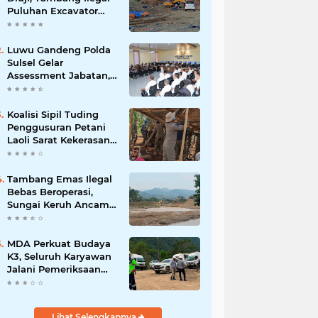
Puluhan Excavator
Masih Bebas
Beroperasi
Luwu Gandeng Polda
Sulsel Gelar
Assessment Jabatan,
Perkuat Penempatan
ASN Berbasis
Kompetensi
Koalisi Sipil Tuding
Penggusuran Petani
Laoli Sarat Kekerasan,
Desak Hentikan PSN
PT IHIP
Tambang Emas Ilegal
Bebas Beroperasi,
Sungai Keruh Ancam
Sawah dan Air Bersih
Warga Luwu
MDA Perkuat Budaya
K3, Seluruh Karyawan
Jalani Pemeriksaan
Sebelum Bekerja
Lihat Selengkapnya