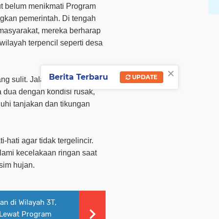
but belum menikmati Program
gkan pemerintah. Di tengah
masyarakat, mereka berharap
ilayah terpencil seperti desa
×
Berita Terbaru
UPDATE
ng sulit. Jalan menuju
a dua dengan kondisi rusak,
nuhi tanjakan dan tikungan
-hati agar tidak tergelincir.
ami kecelakaan ringan saat
usim hujan.
an di Wilayah 3T,
 Lewat Program