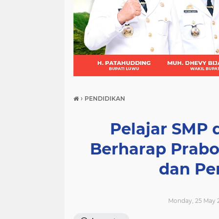
(21)
(9)
(7)
›
PENDIDIKAN
Pelajar SMP
Berharap Prab
dan Pe
Monday, 25 May 2