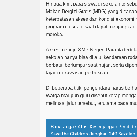
Hingga kini, para siswa di sekolah terse
Makan Bergizi Gratis (MBG) yang dicanan
keterbatasan akses dan kondisi ekonomi 
program itu suatu saat dapat menjangkau w
mereka.
Akses menuju SMP Negeri Paranta terbila
sekolah hanya bisa dilalui kendaraan rod
berbatu, berlumpur saat hujan, serta dipe
tajam di kawasan perbukitan.
Di beberapa titik, pengendara harus berhati
Warga maupun guru disebut kerap mengal
melintasi jalur tersebut, terutama pada m
Baca Juga :
Atasi Kesenjangan Pendidik
Save the Children Jangkau 249 Sekolah