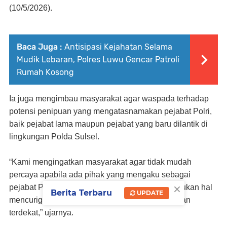
(10/5/2026).
Baca Juga :
Antisipasi Kejahatan Selama
Mudik Lebaran, Polres Luwu Gencar Patroli
Rumah Kosong
Ia juga mengimbau masyarakat agar waspada terhadap
potensi penipuan yang mengatasnamakan pejabat Polri,
baik pejabat lama maupun pejabat yang baru dilantik di
lingkungan Polda Sulsel.
“Kami mengingatkan masyarakat agar tidak mudah
percaya apabila ada pihak yang mengaku sebagai
×
pejabat Polri dan meminta sesuatu. Jika menemukan hal
Berita Terbaru
UPDATE
mencurigakan, segera laporkan kepada kepolisian
terdekat,” ujarnya.