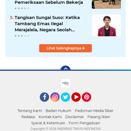
Pemeriksaan Sebelum Bekerja
Tangisan Sungai Suso: Ketika
Tambang Emas Ilegal
Merajalela, Negara Seolah
Memilih Diam
Lihat Selengkapnya
facebook
Instagram
Twitter
YouTube
Pinterest
Tentang Kami
Badan Hukum
Pedoman Media Siber
Redaksi
Kontak Kami
Disclaimer
Pasang Iklan
Syarat & Ketentuan
Form Pengaduan
Copyright ©
2026 INSPIRASI TIMUR INDONESIA