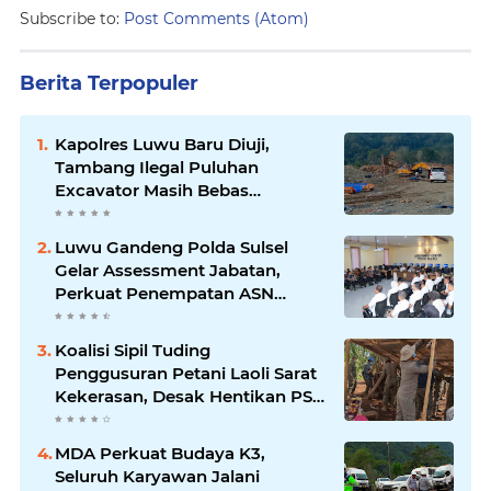
Subscribe to:
Post Comments (Atom)
Berita Terpopuler
Kapolres Luwu Baru Diuji,
Tambang Ilegal Puluhan
Excavator Masih Bebas
Beroperasi
Luwu Gandeng Polda Sulsel
Gelar Assessment Jabatan,
Perkuat Penempatan ASN
Berbasis Kompetensi
Koalisi Sipil Tuding
Penggusuran Petani Laoli Sarat
Kekerasan, Desak Hentikan PSN
PT IHIP
MDA Perkuat Budaya K3,
Seluruh Karyawan Jalani