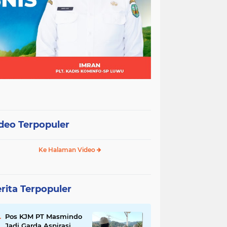
deo Terpopuler
Ke Halaman Video
rita Terpopuler
Pos KJM PT Masmindo
Jadi Garda Aspirasi