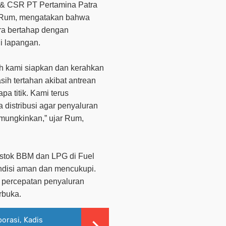
 & CSR PT Pertamina Patra
 Rum, mengatakan bahwa
ara bertahap dengan
i lapangan.
h kami siapkan dan kerahkan
ih tertahan akibat antrean
a titik. Kami terus
 distribusi agar penyaluran
emungkinkan,” ujar Rum,
 stok BBM dan LPG di Fuel
ndisi aman dan mencukupi.
 percepatan penyaluran
rbuka.
orasi, Kadis