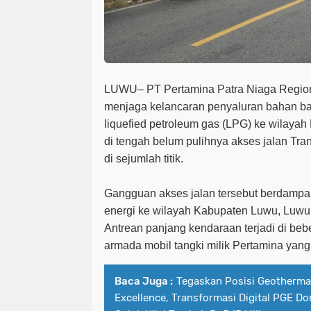
LUWU
– PT Pertamina Patra Niaga Regio
menjaga kelancaran penyaluran bahan b
liquefied petroleum gas (LPG) ke wilayah
di tengah belum pulihnya akses jalan Tra
di sejumlah titik.
Gangguan akses jalan tersebut berdampak
energi ke wilayah Kabupaten Luwu, Luwu 
Antrean panjang kendaraan terjadi di beb
armada mobil tangki milik Pertamina ya
Baca Juga :
Tegaskan Posisi Geothermal
Excellence, Transformasi Digital PGE Do