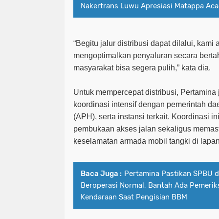
Nakertrans Luwu Apresiasi Matappa Ac
“Begitu jalur distribusi dapat dilalui, kam
mengoptimalkan penyaluran secara berta
masyarakat bisa segera pulih,” kata dia.
Untuk mempercepat distribusi, Pertamina
koordinasi intensif dengan pemerintah d
(APH), serta instansi terkait. Koordinasi
pembukaan akses jalan sekaligus memas
keselamatan armada mobil tangki di lapa
Baca Juga :
Pertamina Pastikan SPBU d
Beroperasi Normal, Bantah Ada Pemerik
Kendaraan Saat Pengisian BBM