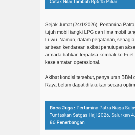
Cetak Nilai Tambah Rp5,15 Miliar
Sejak Jumat (24/1/2026), Pertamina Patr
tujuh mobil tangki LPG dan lima mobil t
Luwu. Namun, dalam perjalanan, sebagian
antrean kendaraan akibat penutupan akses 
armada bahkan terpaksa kembali ke Fuel
keselamatan operasional.
Akibat kondisi tersebut, penyaluran BBM
Raya belum dapat dilakukan secara optim
Baca Juga :
Pertamina Patra Niaga Sul
Tuntaskan Satgas Haji 2026, Salurkan 4
86 Penerbangan