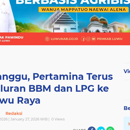
Vi
anggu, Pertamina Terus
luran BBM dan LPG ke
wu Raya
Be
Redaksi
2026 | January 27, 2026 WIB |
0
Views