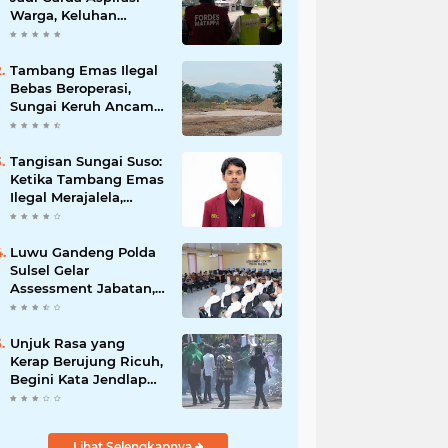
Warga, Keluhan
Ditangani Maksimal
24 Jam
Tambang Emas Ilegal
Bebas Beroperasi,
Sungai Keruh Ancam
Sawah dan Air Bersih
Warga Luwu
Tangisan Sungai Suso:
Ketika Tambang Emas
Ilegal Merajalela,
Negara Seolah
Memilih Diam
Luwu Gandeng Polda
Sulsel Gelar
Assessment Jabatan,
Perkuat Penempatan
ASN Berbasis
Kompetensi
Unjuk Rasa yang
Kerap Berujung Ricuh,
Begini Kata Jendlap
API
Lihat Selengkapnya