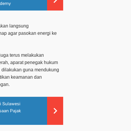
ademy
i akan langsung
hap agar pasokan energi ke
 juga terus melakukan
aerah, aparat penegak hukum
 ini dilakukan guna mendukung
tikan keamanan dan
ngan.
i Sulawesi
saan Pajak