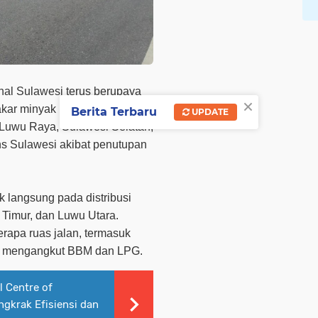
nal Sulawesi terus berupaya
×
akar minyak (BBM) dan
Berita Terbaru
UPDATE
 Luwu Raya, Sulawesi Selatan,
ns Sulawesi akibat penutupan
 langsung pada distribusi
Timur, dan Luwu Utara.
erapa ruas jalan, termasuk
ng mengangkut BBM dan LPG.
 Centre of
ngkrak Efisiensi dan