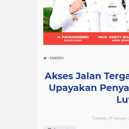
(21)
(9)
(7)
›
ENERGI
Akses Jalan Terg
Upayakan Penya
Lu
Tuesday, 27 January 