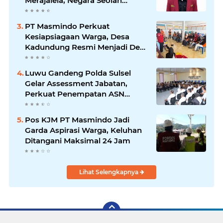
Merajalela, Negara Seolah
Memilih Diam
PT Masmindo Perkuat
Kesiapsiagaan Warga, Desa
Kadundung Resmi Menjadi Desa
Tangguh Bencana
Luwu Gandeng Polda Sulsel
Gelar Assessment Jabatan,
Perkuat Penempatan ASN
Berbasis Kompetensi
Pos KJM PT Masmindo Jadi
Garda Aspirasi Warga, Keluhan
Ditangani Maksimal 24 Jam
Lihat Selengkapnya