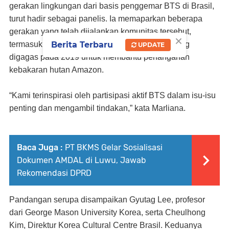
gerakan lingkungan dari basis penggemar BTS di Brasil,
turut hadir sebagai panelis. Ia memaparkan beberapa
gerakan yang telah dijalankan komunitas tersebut,
×
termasuk kampanye “ARMY for the Amazon” yang
Berita Terbaru
UPDATE
digagas pada 2019 untuk membantu penanganan
kebakaran hutan Amazon.
“Kami terinspirasi oleh partisipasi aktif BTS dalam isu-isu
penting dan mengambil tindakan,” kata Marliana.
Baca Juga :
PT BKMS Gelar Sosialisasi
Dokumen AMDAL di Luwu, Jawab
Rekomendasi DPRD
Pandangan serupa disampaikan Gyutag Lee, profesor
dari George Mason University Korea, serta Cheulhong
Kim, Direktur Korea Cultural Centre Brasil. Keduanya