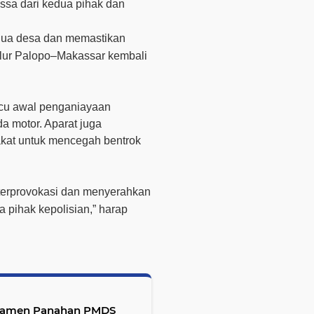
ssa dari kedua pihak dan
dua desa dan memastikan
 jalur Palopo–Makassar kembali
icu awal penganiayaan
a motor. Aparat juga
akat untuk mencegah bentrok
terprovokasi dan menyerahkan
 pihak kepolisian,”
harap
urnamen Panahan PMDS