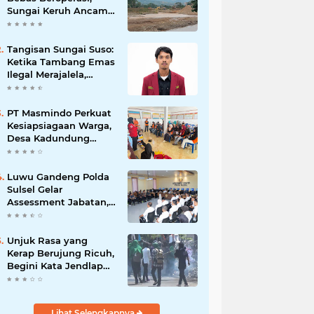
Sungai Keruh Ancam
Sawah dan Air Bersih
Warga Luwu
Tangisan Sungai Suso:
Ketika Tambang Emas
Ilegal Merajalela,
Negara Seolah
Memilih Diam
PT Masmindo Perkuat
Kesiapsiagaan Warga,
Desa Kadundung
Resmi Menjadi Desa
Tangguh Bencana
Luwu Gandeng Polda
Sulsel Gelar
Assessment Jabatan,
Perkuat Penempatan
ASN Berbasis
Kompetensi
Unjuk Rasa yang
Kerap Berujung Ricuh,
Begini Kata Jendlap
API
Lihat Selengkapnya