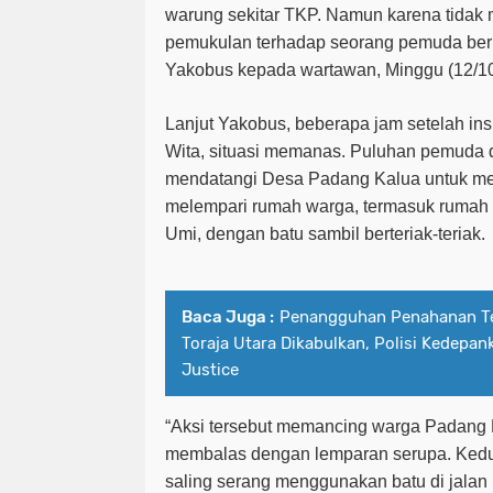
warung sekitar TKP. Namun karena tidak m
pemukulan terhadap seorang pemuda ber
Yakobus kepada wartawan, Minggu (12/10
Lanjut Yakobus, b
eberapa jam setelah insi
Wita, situasi memanas. Puluhan pemuda d
mendatangi Desa Padang Kalua untuk me
melempari rumah warga, termasuk rumah
Umi, dengan batu sambil berteriak-teriak.
Baca Juga :
Penangguhan Penahanan Te
Toraja Utara Dikabulkan, Polisi Kedepan
Justice
“
Aksi tersebut memancing warga Padang 
membalas dengan lemparan serupa. Kedu
saling serang menggunakan batu di jalan