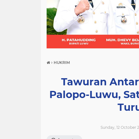
(21)
(9)
(7)
›
HUKRIM
Tawuran Antar
Palopo-Luwu, Sat
Tur
Sunday, 12 October 2