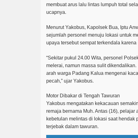
membuat arus lalu lintas lumpuh total se
ucapnya.
Menurut Yakobus, K
apolsek Bua, Iptu A
sejumlah personel menuju lokasi untuk
upaya tersebut sempat terkendala karena 
“Sekitar pukul 24.00 Wita, personel Polsek
melerai, namun massa sulit dikendalikan.
arah warga Padang Kalua mengenai kaca 
pecah,”
ujar
Yakobus.
Motor Dibakar di Tengah Tawuran
Yakobus mengatakan k
ekacauan semakin
remaja bernama Muh. Antas (16), pelajar
kebetulan melintas di lokasi saat hendak 
terjebak dalam tawuran.