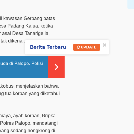
 di kawasan Gerbang batas
sa Padang Kalua, ketika
r asal Desa Tanarigella,
tak dikenal.
×
Berita Terbaru
UPDATE
da di Palopo, Polisi
akobus, menjelaskan bahwa
g tua korban yang diketahui
iaya, ayah korban, Bripka
Polres Palopo, mendatangi
yang sedang nongkrong di