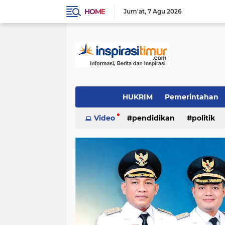
HOME
Jum'at
7 Agu 2026
HUKRIM
Pemerintahan
Indeks
Video
(1502)
pendidikan
(1324)
politik
PENDIDIKAN
POLITIK
INSPIRAS
video/foto
(384)
(337)
(244)
Daerah
OTOMOTIF
LIFE STYLE
(96)
(90)
(54)
inspirasi cinta
KULINER
INSPIRA