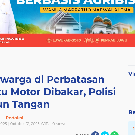
Vi
warga di Perbatasan
u Motor Dibakar, Polisi
un Tangan
Be
Redaksi
025 | October 12, 2025 WIB |
0
Views