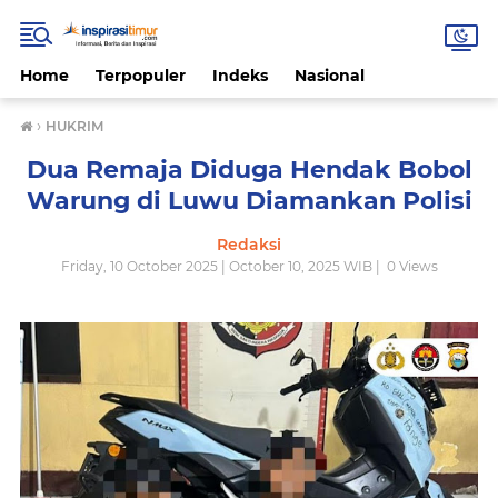
Home
Terpopuler
Indeks
Nasional
›
HUKRIM
Dua Remaja Diduga Hendak Bobol
Warung di Luwu Diamankan Polisi
Redaksi
Friday, 10 October 2025 | October 10, 2025 WIB |
0
Views