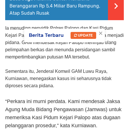
Beranggaran Rp 5,4 Miliar Baru Rampung,
Atap Sudah Rusak
Ia menuding penyidik Polres Palopo dan Kasi Pidum
×
Berita Terbaru
Kejari Palopo telah memaksakan perkara perdata menjadi
UPDATE
pidana. GAM mendesak Kejari Palopo meninjau ulang
pelimpahan berkas dan menunda persidangan sambil
mempertimbangkan putusan MA tersebut.
Sementara itu, Jenderal Komwil GAM Luwu Raya,
Kurniawan
, menegaskan kasus ini seharusnya tidak
diproses secara pidana.
“Perkara ini murni perdata. Kami mendesak
Jaksa
Agung Muda Bidang Pengawasan (Jamwas)
untuk
memeriksa Kasi Pidum Kejari Palopo atas dugaan
pelanggaran prosedur,” kata Kurniawan.