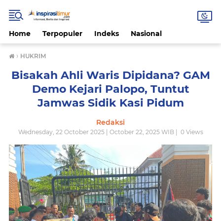
Home
Terpopuler
Indeks
Nasional
›
HUKRIM
Bisakah Ahli Waris Dipidana? GAM
Demo Kejari Palopo, Tuntut
Jamwas Sidik Kasi Pidum
Redaksi
Wednesday, 22 October 2025 | October 22, 2025 WIB |
0
Views