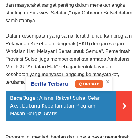
dan masyarakat sangat penting dalam menekan angka
stunting di Sulawesi Selatan," ujar Gubernur Sulsel dalam
sambutannya.
Dalam kesempatan yang sama, turut diluncurkan program
Pelayanan Kesehatan Bergerak (PKB)
dengan slogan
“Andalan Hati Melayani Sehat untuk Semua”. Pemerintah
Provinsi Sulsel juga memperkenalkan armada Ambulans
Mini ICU “Andalan Hati” sebagai bentuk layanan
kesehatan yang menyasar langsung ke masyarakat,
×
terutama di wilayah terpencil.
Berita Terbaru
UPDATE
Baca Juga :
Aliansi Rakyat Sulsel Gelar
Aksi, Dukung Keberlanjutan Program
Makan Bergizi Gratis
Program ini menjadi bagian dari upaya besar pemerintah