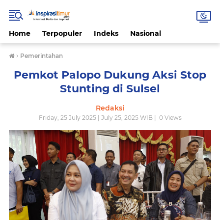
Home
Terpopuler
Indeks
Nasional
›
Pemerintahan
Pemkot Palopo Dukung Aksi Stop
Stunting di Sulsel
Redaksi
Friday, 25 July 2025 | July 25, 2025 WIB |
0
Views