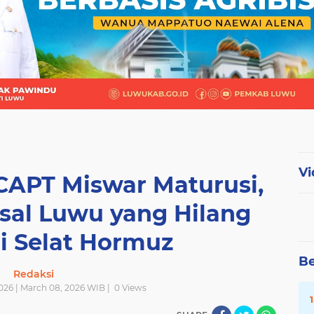
Vi
 CAPT Miswar Maturusi,
sal Luwu yang Hilang
i Selat Hormuz
Be
Redaksi
026 | March 08, 2026 WIB |
0
Views