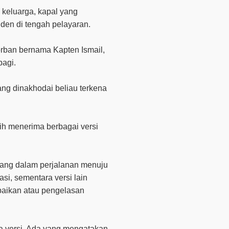
 keluarga, kapal yang
den di tengah pelayaran.
orban bernama Kapten Ismail,
agi.
ang dinakhodai beliau terkena
ih menerima berbagai versi
ang dalam perjalanan menuju
i, sementara versi lain
baikan atau pengelasan
a versi. Ada yang mengatakan