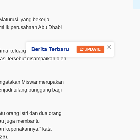
aturusi, yang bekerja
 milik perusahaan Abu Dhabi
×
Berita Terbaru
UPDATE
erima keluarga pada Jumat
masi tersebut disampaikan oleh
engatakan Miswar merupakan
enjadi tulang punggung bagi
tu orang istri dan dua orang
iau juga membantu
an keponakannya,” kata
26).