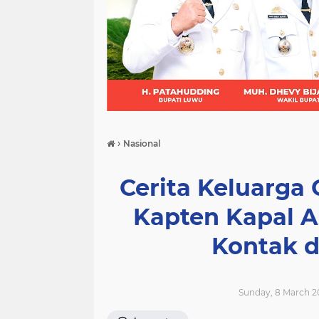
(21)
(9)
(7)
›
Nasional
Cerita Keluarga
Kapten Kapal A
Kontak d
Sunday, 8 March 2