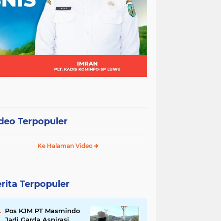
deo Terpopuler
Ke Halaman Video
rita Terpopuler
Pos KJM PT Masmindo
Jadi Garda Aspirasi