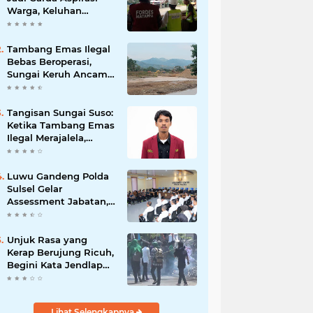
Warga, Keluhan
Ditangani Maksimal
24 Jam
Tambang Emas Ilegal
Bebas Beroperasi,
Sungai Keruh Ancam
Sawah dan Air Bersih
Warga Luwu
Tangisan Sungai Suso:
Ketika Tambang Emas
Ilegal Merajalela,
Negara Seolah
Memilih Diam
Luwu Gandeng Polda
Sulsel Gelar
Assessment Jabatan,
Perkuat Penempatan
ASN Berbasis
Kompetensi
Unjuk Rasa yang
Kerap Berujung Ricuh,
Begini Kata Jendlap
API
Lihat Selengkapnya