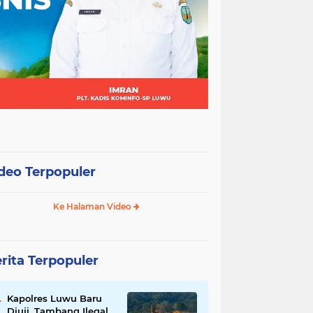
deo Terpopuler
Ke Halaman Video
rita Terpopuler
Kapolres Luwu Baru
Diuji, Tambang Ilegal