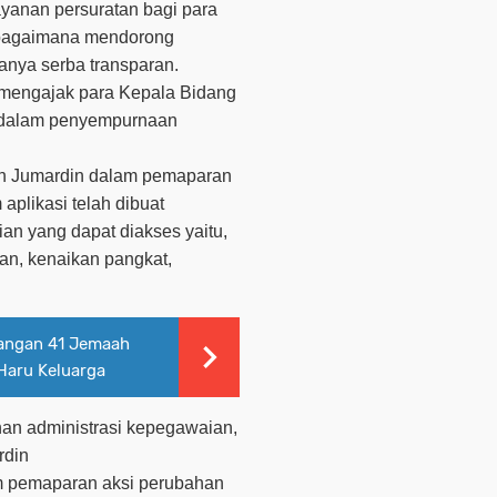
anan persuratan bagi para
k bagaimana mendorong
nya serba transparan.
a mengajak para Kepala Bidang
s dalam penyempurnaan
drh Jumardin dalam pemaparan
plikasi telah dibuat
an yang dapat diakses yaitu,
iran, kenaikan pangkat,
angan 41 Jemaah
Haru Keluarga
nan administrasi kepegawaian,
rdin
m pemaparan aksi perubahan