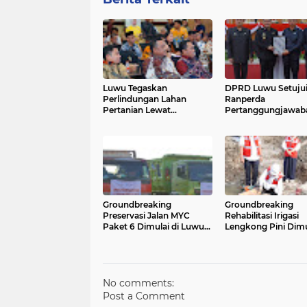
Luwu Tegaskan
DPRD Luwu Setuju
Perlindungan Lahan
Ranperda
Pertanian Lewat
Pertanggungjawab
Penetapan LP2B Sulsel
APBD 2025 Jadi Pe
Groundbreaking
Groundbreaking
Preservasi Jalan MYC
Rehabilitasi Irigasi
Paket 6 Dimulai di Luwu,
Lengkong Pini Dimu
Perkuat Konektivitas
Bupati Luwu: Doro
hingga Toraja Utara
Produktivitas Perta
dan Kesejahteraan 
No comments:
Post a Comment