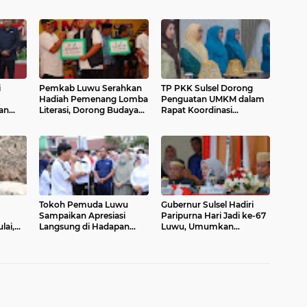
i
Pemkab Luwu Serahkan
TP PKK Sulsel Dorong
Hadiah Pemenang Lomba
Penguatan UMKM dalam
an
Literasi, Dorong Budaya
Rapat Koordinasi
rda
Membaca dan Prestasi
Bersama PKK Luwu
Tokoh Pemuda Luwu
Gubernur Sulsel Hadiri
Sampaikan Apresiasi
Paripurna Hari Jadi ke-67
lai,
Langsung di Hadapan
Luwu, Umumkan
ng
Gubernur Sulsel Saat
Rencana Pembangunan
nian
Jalan Santai
RS Regional
Petani