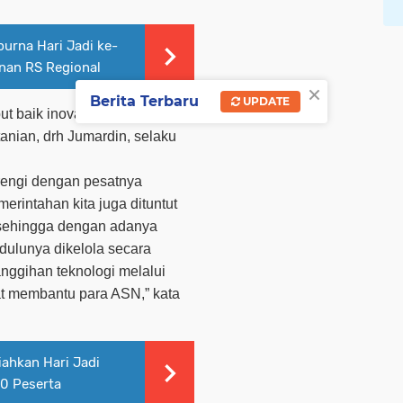
purna Hari Jadi ke-
an RS Regional
×
Berita Terbaru
UPDATE
t baik inovasi perubahan
anian, drh Jumardin, selaku
rengi dengan pesatnya
erintahan kita juga dituntut
 sehingga dengan adanya
 dulunya dikelola secara
nggihan teknologi melalui
t membantu para ASN,” kata
iahkan Hari Jadi
00 Peserta