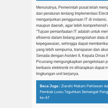
Menurutnya, Pemerintah pusat telah meng
dan peraturan tentang Implementasi Elec
menganjurkan penggunaan IT di instansi,
maupun daerah, agar lebih komprehensif d
“Tujuan pemanfaatan IT adalah untuk meni
efisiensi dalam bidang pengolahan data 
kepegawaian, sehingga dapat memberik
yang lebih sempurna, transparan dan akun
Senada dengan Asisten II, Kepala Dinas P
Picunang mengungkapkan pengelolaan p
berbasis elektronik ini diharapkan dapat
lingkungan unit kerjanya.
Baca Juga :
Ziarahi Makam Pahlawan da
Pemkab Luwu Teguhkan Semangat Pengab
ke-67