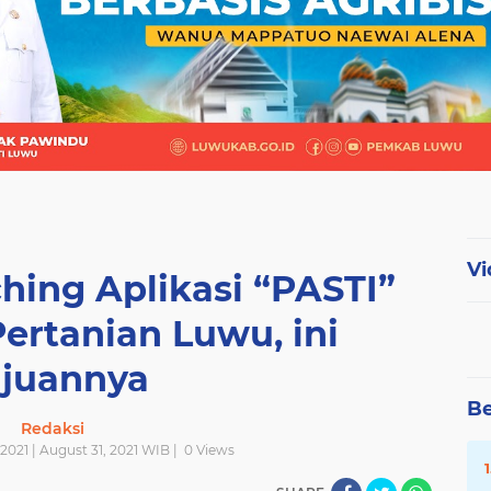
Vi
ching Aplikasi “PASTI”
Pertanian Luwu, ini
juannya
Be
Redaksi
2021 | August 31, 2021 WIB |
0
Views