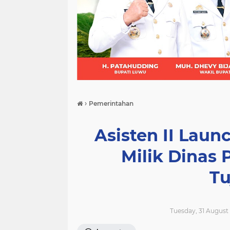
(21)
(9)
(7)
›
Pemerintahan
Asisten II Laun
Milik Dinas 
Tu
Tuesday, 31 August 