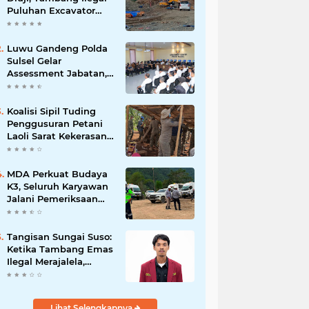
Puluhan Excavator
Masih Bebas
Beroperasi
Luwu Gandeng Polda
Sulsel Gelar
Assessment Jabatan,
Perkuat Penempatan
ASN Berbasis
Kompetensi
Koalisi Sipil Tuding
Penggusuran Petani
Laoli Sarat Kekerasan,
Desak Hentikan PSN
PT IHIP
MDA Perkuat Budaya
K3, Seluruh Karyawan
Jalani Pemeriksaan
Sebelum Bekerja
Tangisan Sungai Suso:
Ketika Tambang Emas
Ilegal Merajalela,
Negara Seolah
Memilih Diam
Lihat Selengkapnya