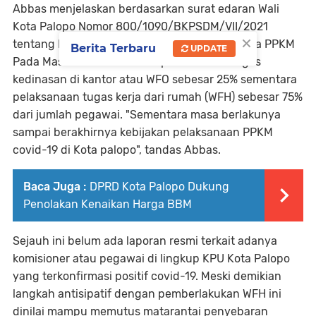
Abbas menjelaskan berdasarkan surat edaran Wali
Kota Palopo Nomor 800/1090/BKPSDM/VII/2021
×
tentang Penyesuaian Sistem Kerja ASN Selama PPKM
Berita Terbaru
UPDATE
Pada Masa Covid-19 bahwa pelaksanaan tugas
kedinasan di kantor atau WFO sebesar 25% sementara
pelaksanaan tugas kerja dari rumah (WFH) sebesar 75%
dari jumlah pegawai. "Sementara masa berlakunya
sampai berakhirnya kebijakan pelaksanaan PPKM
covid-19 di Kota palopo", tandas Abbas.
Baca Juga :
DPRD Kota Palopo Dukung
Penolakan Kenaikan Harga BBM
Sejauh ini belum ada laporan resmi terkait adanya
komisioner atau pegawai di lingkup KPU Kota Palopo
yang terkonfirmasi positif covid-19. Meski demikian
langkah antisipatif dengan pemberlakukan WFH ini
dinilai mampu memutus matarantai penyebaran