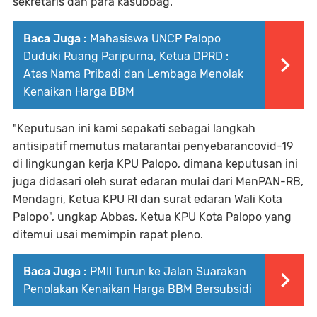
sekretaris dan para kasubbag.
Baca Juga :
Mahasiswa UNCP Palopo
Duduki Ruang Paripurna, Ketua DPRD :
Atas Nama Pribadi dan Lembaga Menolak
Kenaikan Harga BBM
"Keputusan ini kami sepakati sebagai langkah
antisipatif memutus matarantai penyebarancovid-19
di lingkungan kerja KPU Palopo, dimana keputusan ini
juga didasari oleh surat edaran mulai dari MenPAN-RB,
Mendagri, Ketua KPU RI dan surat edaran Wali Kota
Palopo", ungkap Abbas, Ketua KPU Kota Palopo yang
ditemui usai memimpin rapat pleno.
Baca Juga :
PMII Turun ke Jalan Suarakan
Penolakan Kenaikan Harga BBM Bersubsidi