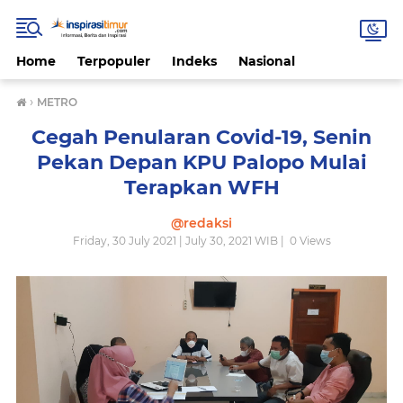
Home
Terpopuler
Indeks
Nasional
›
METRO
Cegah Penularan Covid-19, Senin
Pekan Depan KPU Palopo Mulai
Terapkan WFH
@redaksi
Friday, 30 July 2021 | July 30, 2021 WIB |
0
Views