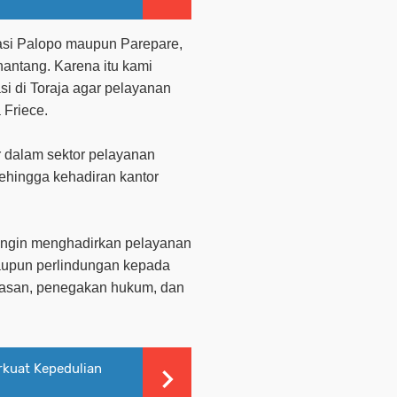
grasi Palopo maupun Parepare,
antang. Karena itu kami
i di Toraja agar pelayanan
 Friece.
ar dalam sektor pelayanan
sehingga kehadiran kantor
 ingin menghadirkan pelayanan
maupun perlindungan kepada
awasan, penegakan hukum, dan
rkuat Kepedulian