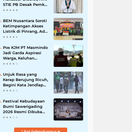
STIE PB Desak Pemkot
Transparan
BEM Nusantara Soroti
Ketimpangan Akses
Listrik di Pinrang, Ada
Kampung Belum
Terlayani
Pos KJM PT Masmindo
Jadi Garda Aspirasi
Warga, Keluhan
Ditangani Maksimal
24 Jam
Unjuk Rasa yang
Kerap Berujung Ricuh,
Begini Kata Jendlap
API
Festival Kebudayaan
Bumi Sawerigading
2026 Resmi Dibuka
Wakil Bupati Luwu
Lihat Selengkapnya