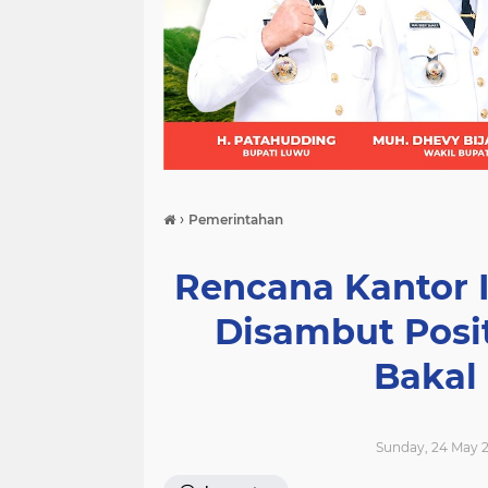
(21)
(9)
(7)
›
Pemerintahan
Rencana Kantor I
Disambut Posit
Bakal
Sunday, 24 May 2