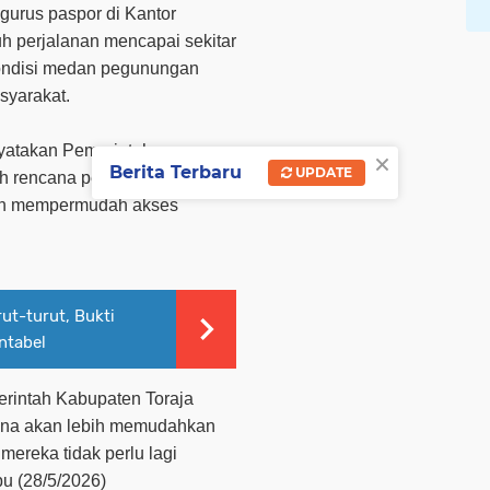
gurus paspor di Kantor
h perjalanan mencapai sekitar
 kondisi medan pegunungan
syarakat.
yatakan Pemerintah
×
Berita Terbaru
UPDATE
uh rencana pembangunan
akan mempermudah akses
ut-turut, Bukti
ntabel
erintah Kabupaten Toraja
rena akan lebih memudahkan
ereka tidak perlu lagi
bu (28/5/2026)