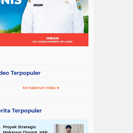
deo Terpopuler
Ke Halaman Video
rita Terpopuler
Proyek Strategis
Makassar Disorot, HMI