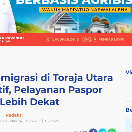
Vi
migrasi di Toraja Utara
if, Pelayanan Paspor
 Lebih Dekat
Be
Redaksi
026 | May 24, 2026 WIB |
0
Views