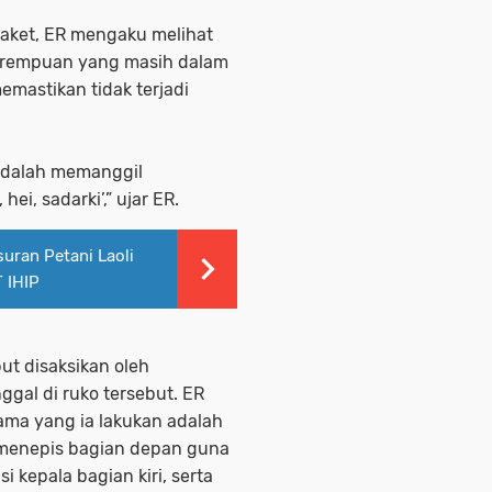
aket, ER mengaku melihat
perempuan yang masih dalam
emastikan tidak terjadi
adalah memanggil
i, sadarki’,” ujar ER.
suran Petani Laoli
 IHIP
ut disaksikan oleh
gal di ruko tersebut. ER
ama yang ia lakukan adalah
 menepis bagian depan guna
kepala bagian kiri, serta