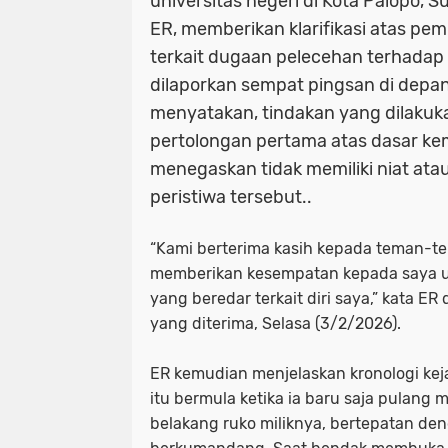
universitas negeri di Kota Palopo, Su
ER, memberikan klarifikasi atas pe
terkait dugaan pelecehan terhada
dilaporkan sempat pingsan di depan
menyatakan, tindakan yang dilaku
pertolongan pertama atas dasar k
menegaskan tidak memiliki niat ata
peristiwa tersebut..
“Kami berterima kasih kepada teman-t
memberikan kesempatan kepada saya un
yang beredar terkait diri saya,” kata ER
yang diterima
,
Selasa (
3/2/2026).
ER kemudian menjelaskan kronologi kejad
itu bermula ketika ia baru saja pulang
belakang ruko miliknya, bertepatan de