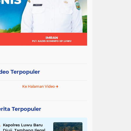
deo Terpopuler
Ke Halaman Video
rita Terpopuler
Kapolres Luwu Baru
Diuji, Tambang Ilegal