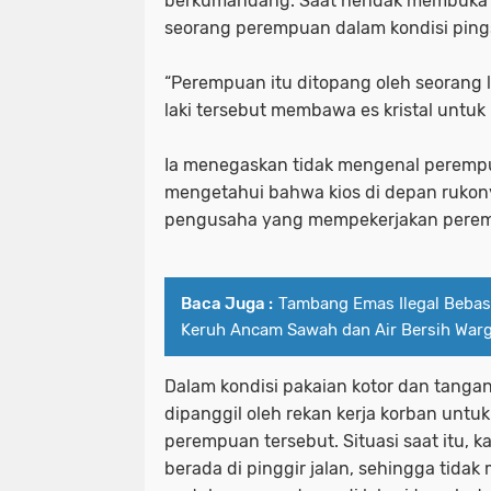
berkumandang. Saat hendak membuka ku
seorang perempuan dalam kondisi pingsa
“Perempuan itu ditopang oleh seorang l
laki tersebut membawa es kristal untuk
Ia menegaskan tidak mengenal peremp
mengetahui bahwa kios di depan rukon
pengusaha yang mempekerjakan peremp
Baca Juga :
Tambang Emas Ilegal Bebas
Keruh Ancam Sawah dan Air Bersih War
Dalam kondisi pakaian kotor dan tanga
dipanggil oleh rekan kerja korban un
perempuan tersebut. Situasi saat itu, ka
berada di pinggir jalan, sehingga tida