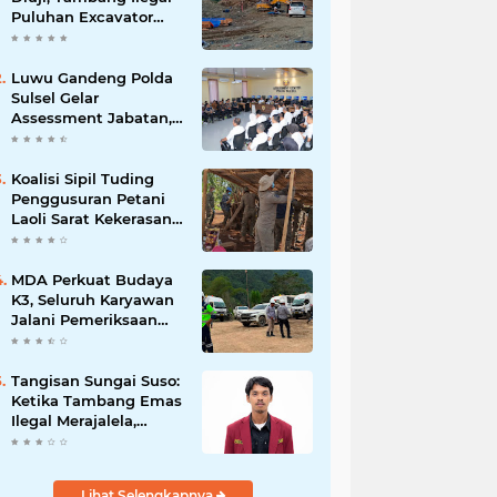
Puluhan Excavator
Masih Bebas
Beroperasi
Luwu Gandeng Polda
Sulsel Gelar
Assessment Jabatan,
Perkuat Penempatan
ASN Berbasis
Kompetensi
Koalisi Sipil Tuding
Penggusuran Petani
Laoli Sarat Kekerasan,
Desak Hentikan PSN
PT IHIP
MDA Perkuat Budaya
K3, Seluruh Karyawan
Jalani Pemeriksaan
Sebelum Bekerja
Tangisan Sungai Suso:
Ketika Tambang Emas
Ilegal Merajalela,
Negara Seolah
Memilih Diam
Lihat Selengkapnya