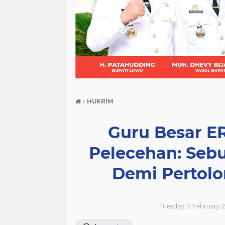
(21)
(9)
(7)
›
HUKRIM
Guru Besar ER
Pelecehan: Seb
Demi Pertol
Tuesday, 3 February 2