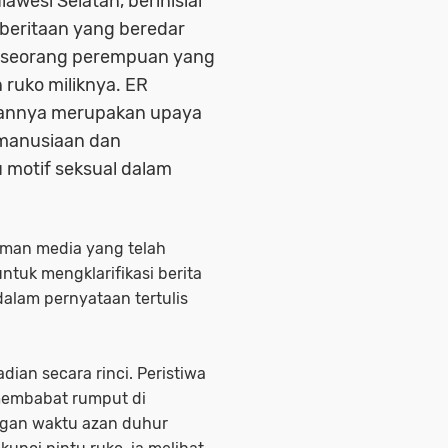
lawesi Selatan, berinisial
mberitaan yang beredar
p seorang perempuan yang
 ruko miliknya. ER
kannya merupakan upaya
emanusiaan dan
u motif seksual dalam
eman media yang telah
tuk mengklarifikasi berita
 dalam pernyataan tertulis
ian secara rinci. Peristiwa
 membabat rumput di
ngan waktu azan duhur