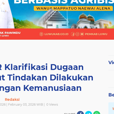
Vi
 Klarifikasi Dugaan
ut Tindakan Dilakukan
ongan Kemanusiaan
Be
Redaksi
026 | February 03, 2026 WIB |
0
Views