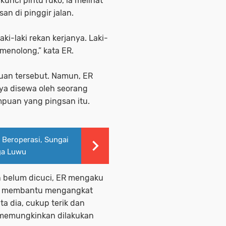
nci pintu ruko, ia melihat
n di pinggir jalan.
aki-laki
rekan kerjanya
. Laki-
 menolong,”
kata
ER.
uan tersebut. Namun, ER
ya disewa oleh seorang
uan yang pingsan itu.
 Beroperasi, Sungai
ga Luwu
n belum dicuci, ER mengaku
tuk membantu mengangkat
ta dia, cukup terik dan
k memungkinkan dilakukan