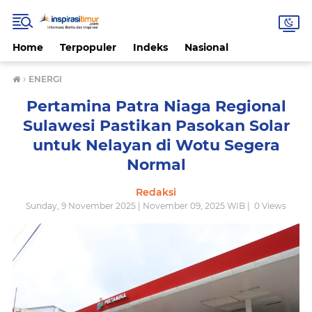
Home
Terpopuler
Indeks
Nasional
›
ENERGI
Pertamina Patra Niaga Regional
Sulawesi Pastikan Pasokan Solar
untuk Nelayan di Wotu Segera
Normal
Redaksi
Sunday, 9 November 2025 | November 09, 2025 WIB |
0
Views