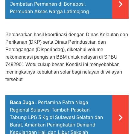
Jembatan Permanen di Boneposi,
Permudah Akses Warga Latimojong
Berdasarkan hasil koordinasi dengan Dinas Kelautan dan
Perikanan (DKP) serta Dinas Perindustrian dan
Perdagangan (Disperindag), diketahui volume
rekomendasi pengisian BBM untuk nelayan di SPBU
7492901 Wotu cukup besar. Kondisi ini menyebabkan
meningkatnya kebutuhan solar bagi nelayan di wilayah
tersebut.
Baca Juga :
Pertamina Patra Niaga
Regional Sulawesi Tambah Pasokan
Tabung LPG 3 Kg di Sulawesi Selatan dan
Barat, Amankan Peningkatan Demand
Kepulangan Haji dan Libur Sekolah