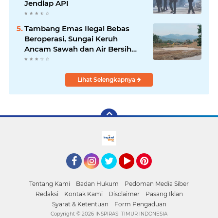
Jendlap API
Tambang Emas Ilegal Bebas
Beroperasi, Sungai Keruh
Ancam Sawah dan Air Bersih
Warga Luwu
Lihat Selengkapnya
facebook
Instagram
Twitter
YouTube
Pinterest
Tentang Kami
Badan Hukum
Pedoman Media Siber
Redaksi
Kontak Kami
Disclaimer
Pasang Iklan
Syarat & Ketentuan
Form Pengaduan
Copyright ©
2026 INSPIRASI TIMUR INDONESIA