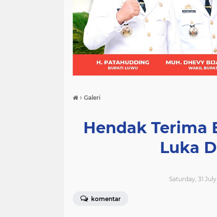
(21)
(9)
(7)
›
Galeri
Hendak Terima 
Luka D
Saturday, 31 July
komentar