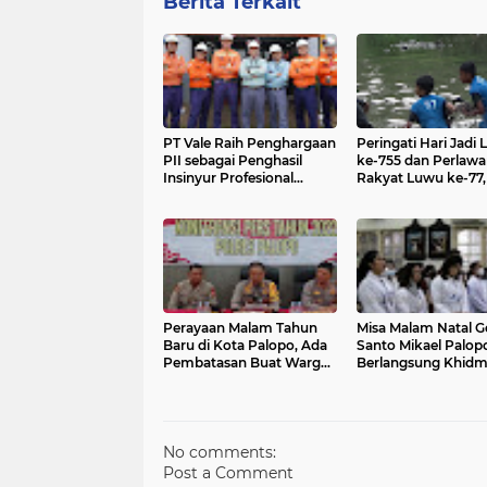
Berita Terkait
PT Vale Raih Penghargaan
Peringati Hari Jadi
PII sebagai Penghasil
ke-755 dan Perlaw
Insinyur Profesional
Rakyat Luwu ke-77, DPD
Terbanyak Kategori
Partai Gelora Palop
Pertambangan
Hibur Rakyat deng
Lomba Tangkap Be
Perayaan Malam Tahun
Misa Malam Natal G
Baru di Kota Palopo, Ada
Santo Mikael Palop
Pembatasan Buat Warga
Berlangsung Khidm
dari Luar, Ini Alasannya
Menurut Kapolres
No comments:
Post a Comment