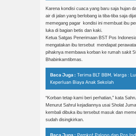
Karena kondisi cuaca yang baru saja hujan 
air di jalan yang berlobang ia tiba-tiba saja d
memegang pagar
kondisi ini membuat ibu p
luka di bagian betis dan kaki.
Ketua Satgas Penerimaan BST Pos Indonesia
mengatakan ibu tersebut
mendapat perawatan
pihaknya membawa korban ke rumah sakit S
Bhabinkamtibmas.
Baca Juga :
Terima BLT BBM, Warga : L
Keperluan Biaya Anak Sekolah
“Korban tetap kami beri perhatian,” kata Sahru
Menurut Sahrul kejadiannya usai Sholat Jum
kembali dibuka ibu tersebut masuk dan mem
sudah disingkirkan.
Baca Juga :
Pemkot Palopo dan Pos Ind