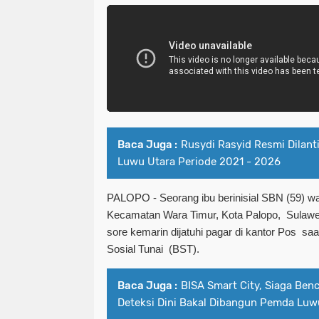
Baca Juga :
Rusydi Rasyid Resmi Dilant
Luwu Utara Periode 2021 - 2026
PALOPO - Seorang ibu berinisial SBN (59) w
Kecamatan Wara Timur, Kota Palopo, Sulawes
sore kemarin dijatuhi pagar di kantor Pos s
Sosial Tunai (BST).
Baca Juga :
BISA Smart City, Siaga Ben
Deteksi Dini Bakal Dibangun Pemda Luw