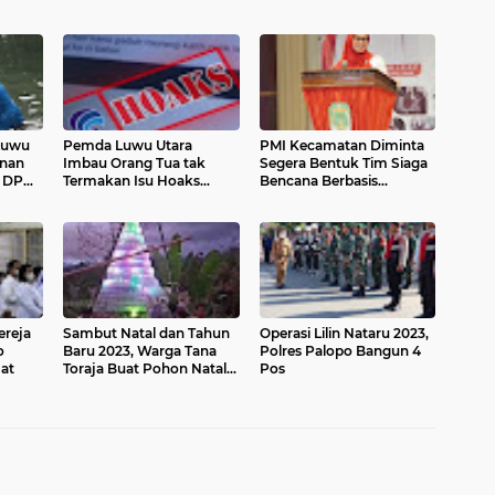
 Luwu
Pemda Luwu Utara
PMI Kecamatan Diminta
anan
Imbau Orang Tua tak
Segera Bentuk Tim Siaga
Termakan Isu Hoaks
Bencana Berbasis
o
Penculikan Anak
Masyarakat
an
bek
ereja
Sambut Natal dan Tahun
Operasi Lilin Nataru 2023,
o
Baru 2023, Warga Tana
Polres Palopo Bangun 4
at
Toraja Buat Pohon Natal
Pos
dari Daur Ulang Sampah
Plastik