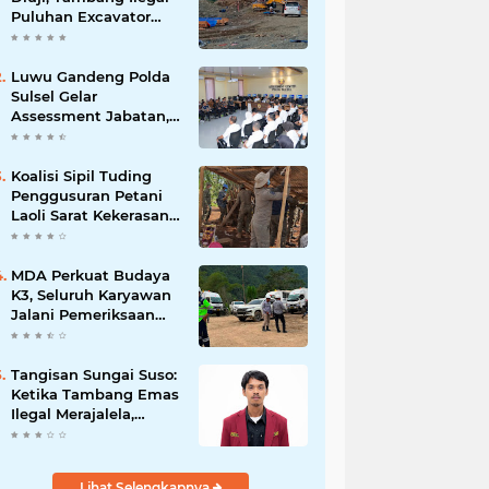
Puluhan Excavator
Masih Bebas
Beroperasi
Luwu Gandeng Polda
Sulsel Gelar
Assessment Jabatan,
Perkuat Penempatan
ASN Berbasis
Kompetensi
Koalisi Sipil Tuding
Penggusuran Petani
Laoli Sarat Kekerasan,
Desak Hentikan PSN
PT IHIP
MDA Perkuat Budaya
K3, Seluruh Karyawan
Jalani Pemeriksaan
Sebelum Bekerja
Tangisan Sungai Suso:
Ketika Tambang Emas
Ilegal Merajalela,
Negara Seolah
Memilih Diam
Lihat Selengkapnya