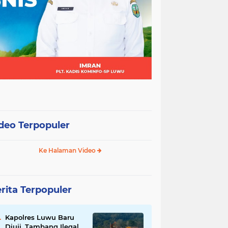
deo Terpopuler
Ke Halaman Video
rita Terpopuler
Kapolres Luwu Baru
Diuji, Tambang Ilegal