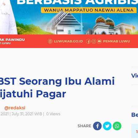
Vi
BST Seorang Ibu Alami
ijatuhi Pagar
@redaksi
 2021 | July 31, 2021 WIB |
0
Views
Be
SHARE