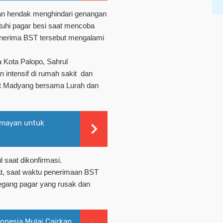
dan hendak menghindari genangan
ijatuhi pagar besi saat mencoba
enerima BST tersebut mengalami
 Kota Palopo, Sahrul
 intensif di rumah sakit
dan
t Madyang bersama Lurah dan
umayan untuk
l saat dikonfirmasi.
at, saat waktu penerimaan BST
egang pagar yang rusak dan
onesia Mulai Cairkan