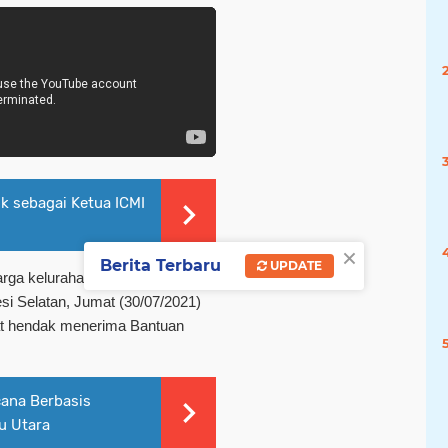
ik sebagai Ketua ICMI
×
Berita Terbaru
UPDATE
arga kelurahan Salekoe,
i Selatan, Jumat (30/07/2021)
aat hendak menerima Bantuan
cana Berbasis
u Utara