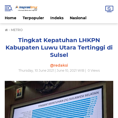
Home
Terpopuler
Indeks
Nasional
›
METRO
Tingkat Kepatuhan LHKPN
Kabupaten Luwu Utara Tertinggi di
Sulsel
@redaksi
Thursday, 10 June 2021 | June 10, 2021 WIB |
0
Views