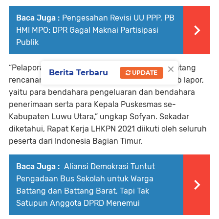
Baca Juga :
Pengesahan Revisi UU PPP, PB
HMI MPO: DPR Gagal Maknai Partisipasi
Publik
×
“Pelaporan e-LHKPN untuk tahun 2022 mendatang
Berita Terbaru
UPDATE
rencananya akan dilakukan penambahan wajib lapor,
yaitu para bendahara pengeluaran dan bendahara
penerimaan serta para Kepala Puskesmas se-
Kabupaten Luwu Utara,” ungkap Sofyan. Sekadar
diketahui, Rapat Kerja LHKPN 2021 diikuti oleh seluruh
peserta dari Indonesia Bagian Timur.
Baca Juga :
Aliansi Demokrasi Tuntut
Pengadaan Bus Sekolah untuk Warga
Battang dan Battang Barat, Tapi Tak
Satupun Anggota DPRD Menemui