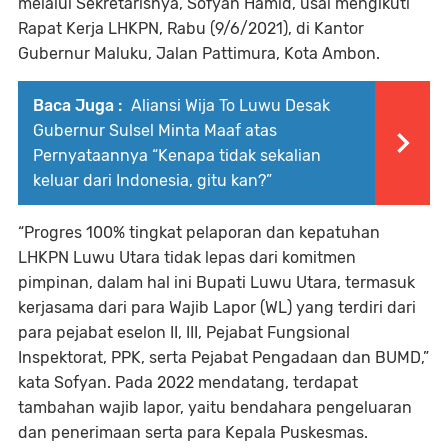
melalui Sekretarisnya, Sofyan Hamid, usai mengikuti
Rapat Kerja LHKPN, Rabu (9/6/2021), di Kantor
Gubernur Maluku, Jalan Pattimura, Kota Ambon.
Baca Juga :
Aliansi Wija To Luwu Desak
Gubernur Sulsel Minta Maaf atas
Pernyataannya “Kenapa tidak sekalian
keluar dari Indonesia, gitu kan?”
“Progres 100% tingkat pelaporan dan kepatuhan
LHKPN Luwu Utara tidak lepas dari komitmen
pimpinan, dalam hal ini Bupati Luwu Utara, termasuk
kerjasama dari para Wajib Lapor (WL) yang terdiri dari
para pejabat eselon II, III, Pejabat Fungsional
Inspektorat, PPK, serta Pejabat Pengadaan dan BUMD,”
kata Sofyan. Pada 2022 mendatang, terdapat
tambahan wajib lapor, yaitu bendahara pengeluaran
dan penerimaan serta para Kepala Puskesmas.