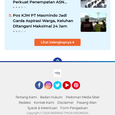
Perkuat Penempatan ASN
Berbasis Kompetensi
Pos KJM PT Masmindo Jadi
Garda Aspirasi Warga, Keluhan
Ditangani Maksimal 24 Jam
Lihat Selengkapnya
facebook
Instagram
Twitter
YouTube
Pinterest
Tentang Kami
Badan Hukum
Pedoman Media Siber
Redaksi
Kontak Kami
Disclaimer
Pasang Iklan
Syarat & Ketentuan
Form Pengaduan
Copyright ©
2026 INSPIRASI TIMUR INDONESIA