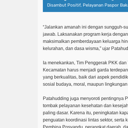
Disambut Positif, Pelayanan Paspor Bak
“Jalankan amanah ini dengan sungguh-s
jawab. Laksanakan program kerja dengan 
maksimalkan pemberdayaan keluarga hing
kelurahan, dan dasa wisma,” ujar Patahud
Ia menekankan, Tim Penggerak PKK dan
Kecamatan harus menjadi garda terdepa
yang berkualitas, baik dari aspek pendidi
sosial budaya, moral, maupun lingkungan
Patahudding juga menyoroti pentingnya 
tombak pelayanan kesehatan dan kesejaht
paling dasar. Karena itu, peningkatan ka
penguatan koordinasi lintas sektor, serta
Pembina Posyandu, perangkat daerah, d