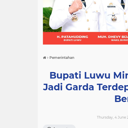
(21)
(9)
(7)
›
Pemerintahan
Bupati Luwu Mi
Jadi Garda Terd
Be
Thursday, 4 June 