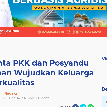
Vi
nta PKK dan Posyandu
epan Wujudkan Keluarga
rkualitas
Be
Redaksi
2026 | June 04, 2026 WIB |
0
Views