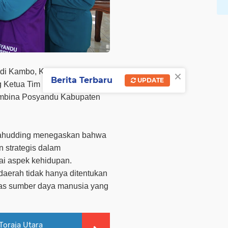
×
di Kambo, Kantor Bupati
Berita Terbaru
UPDATE
ng Ketua Tim Penggerak PKK
embina Posyandu Kabupaten
tahudding menegaskan bahwa
n strategis dalam
ai aspek kehidupan.
aerah tidak hanya ditentukan
itas sumber daya manusia yang
Toraja Utara