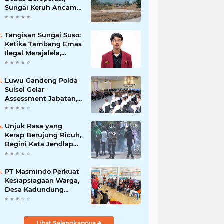
Sungai Keruh Ancam
Sawah dan Air Bersih
Warga Luwu
Tangisan Sungai Suso:
Ketika Tambang Emas
Ilegal Merajalela,
Negara Seolah
Memilih Diam
Luwu Gandeng Polda
Sulsel Gelar
Assessment Jabatan,
Perkuat Penempatan
ASN Berbasis
Kompetensi
Unjuk Rasa yang
Kerap Berujung Ricuh,
Begini Kata Jendlap
API
PT Masmindo Perkuat
Kesiapsiagaan Warga,
Desa Kadundung
Resmi Menjadi Desa
Tangguh Bencana
Lihat Selengkapnya