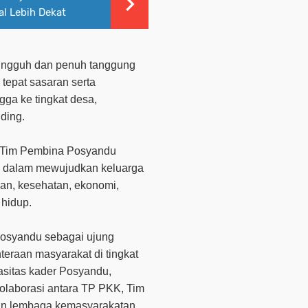
al Lebih Dekat
ungguh dan penuh tanggung
tepat sasaran serta
ga ke tingkat desa,
ding.
 Tim Pembina Posyandu
n dalam mewujudkan keluarga
kan, kesehatan, ekonomi,
 hidup.
Posyandu sebagai ujung
eraan masyarakat di tingkat
pasitas kader Posyandu,
 kolaborasi antara TP PKK, Tim
an lembaga kemasyarakatan