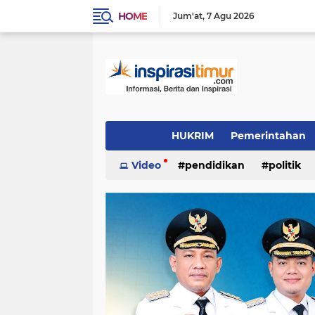
HOME
Jum'at
7 Agu 2026
HUKRIM
Pemerintahan
Indeks
Video
(1501)
pendidikan
(1324)
politik
PENDIDIKAN
POLITIK
INSPIRAS
video/foto
(384)
(337)
(244)
Daerah
OTOMOTIF
LIFE STYLE
(96)
(90)
(54)
inspirasi cinta
KULINER
INSPIRA