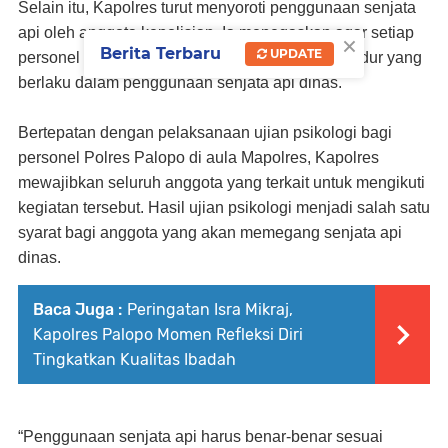
Selain itu, Kapolres turut menyoroti penggunaan senjata
api oleh anggota kepolisian. Ia menegaskan agar setiap
×
Berita Terbaru
UPDATE
personel lebih berhati-hati serta mematuhi prosedur yang
berlaku dalam penggunaan senjata api dinas.
Bertepatan dengan pelaksanaan ujian psikologi bagi
personel Polres Palopo di aula Mapolres, Kapolres
mewajibkan seluruh anggota yang terkait untuk mengikuti
kegiatan tersebut. Hasil ujian psikologi menjadi salah satu
syarat bagi anggota yang akan memegang senjata api
dinas.
Baca Juga :
Peringatan Isra Mikraj,
Kapolres Palopo Momen Refleksi Diri
Tingkatkan Kualitas Ibadah
“Penggunaan senjata api harus benar-benar sesuai