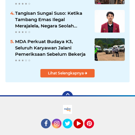
PT IHIP
Tangisan Sungai Suso: Ketika
Tambang Emas Ilegal
Merajalela, Negara Seolah
Memilih Diam
MDA Perkuat Budaya K3,
Seluruh Karyawan Jalani
Pemeriksaan Sebelum Bekerja
Lihat Selengkapnya
facebook
Instagram
Twitter
YouTube
Pinterest