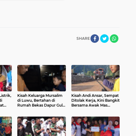
SHARE
istrik,
Kisah Keluarga Mursalim
Kisah Andi Ansar, Sempat
di
di Luwu, Bertahan di
Ditolak Kerja, Kini Bangkit
at
Rumah Bekas Dapur Gula
Bersama Awak Mas
an
Aren dengan Penerangan
Project
LN
Pelita