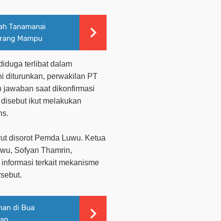
rah Tanamanai
urang Mampu
iduga terlibat dalam
ni diturunkan, perwakilan PT
n jawaban saat dikonfirmasi
 disebut ikut melakukan
ns.
rut disorot Pemda Luwu. Ketua
uwu, Sofyan Thamrin,
informasi terkait mekanisme
rsebut.
nan di Bua
ran