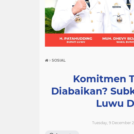
(21)
(9)
(7)
›
SOSIAL
Komitmen T
Diabaikan? Sub
Luwu D
Tuesday, 9 December 2