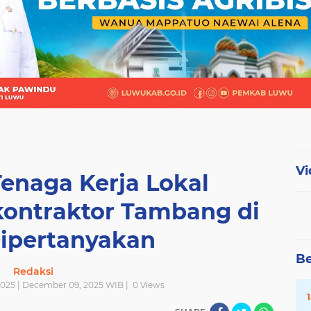
Vi
enaga Kerja Lokal
kontraktor Tambang di
ipertanyakan
Be
Redaksi
025 | December 09, 2025 WIB |
0
Views