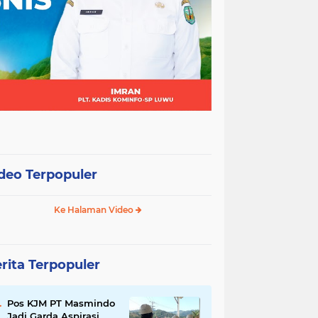
deo Terpopuler
Ke Halaman Video
rita Terpopuler
Pos KJM PT Masmindo
Jadi Garda Aspirasi