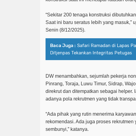
“Sekitar 200 tenaga konstruksi dibutuhkan
Saat ini baru seratus lebih yang masuk,” u
Senin (8/12/2025).
Baca Juga :
Safari Ramadan di Lapas Pa
Ditjenpas Tekankan Integritas Petugas
DW menambahkan, sejumlah pekerja non-ski
Pinrang, Toraja, Luwu Timur, Sidrap, Waj
direkrut dan ditempatkan sebagai helper.
adanya pola rekrutmen yang tidak transpa
“Ada pihak yang rutin menerima karyawan
rekomendasi. Ada juga proses rekrutmen 
sembunyi,” katanya.