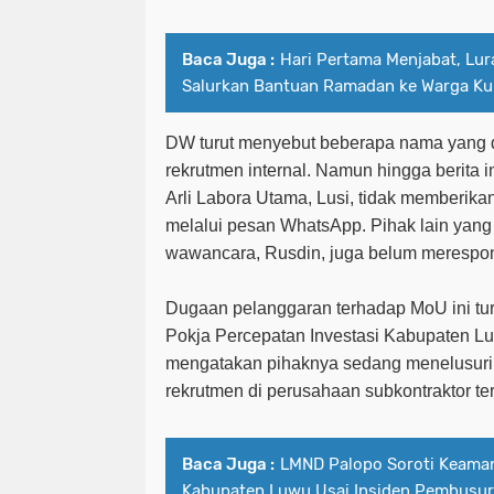
Baca Juga :
Hari Pertama Menjabat, Lu
Salurkan Bantuan Ramadan ke Warga K
DW turut menyebut beberapa nama yang d
rekrutmen internal. Namun hingga berita i
Arli Labora Utama, Lusi, tidak memberika
melalui pesan WhatsApp. Pihak lain yang
wawancara, Rusdin, juga belum merespo
Dugaan pelanggaran terhadap MoU ini tu
Pokja Percepatan Investasi Kabupaten L
mengatakan pihaknya sedang menelusuri 
rekrutmen di perusahaan subkontraktor te
Baca Juga :
LMND Palopo Soroti Keama
Kabupaten Luwu Usai Insiden Pembusu