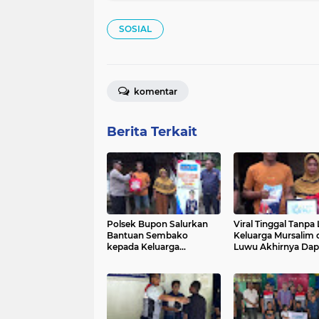
SOSIAL
komentar
Berita Terkait
Polsek Bupon Salurkan
Viral Tinggal Tanpa L
Bantuan Sembako
Keluarga Mursalim 
kepada Keluarga
Luwu Akhirnya Dap
Mursalim di Luwu
Bantuan Pemasang
Listrik Gratis dari P