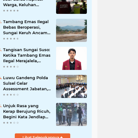
Warga, Keluhan
Ditangani Maksimal
24 Jam
Tambang Emas Ilegal
Bebas Beroperasi,
Sungai Keruh Ancam
Sawah dan Air Bersih
Warga Luwu
Tangisan Sungai Suso:
Ketika Tambang Emas
Ilegal Merajalela,
Negara Seolah
Memilih Diam
Luwu Gandeng Polda
Sulsel Gelar
Assessment Jabatan,
Perkuat Penempatan
ASN Berbasis
Kompetensi
Unjuk Rasa yang
Kerap Berujung Ricuh,
Begini Kata Jendlap
API
Lihat Selengkapnya