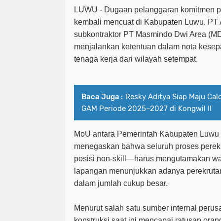
LUWU
-
Dugaan pelanggaran komitmen per
kembali mencuat di Kabupaten Luwu. PT A
subkontraktor PT Masmindo Dwi Area (MDA)
menjalankan ketentuan dalam nota kesepa
tenaga kerja dari wilayah setempat.
Baca Juga :
Resky Aditya Siap Maju Cal
GAM Periode 2025–2027 di Kongwil II
MoU antara Pemerintah Kabupaten Luwu
menegaskan bahwa seluruh proses pere
posisi non-skill—harus mengutamakan wa
lapangan menunjukkan adanya perekrutan 
dalam jumlah cukup besar.
Menurut salah satu sumber internal perus
konstruksi saat ini mencapai ratusan oran