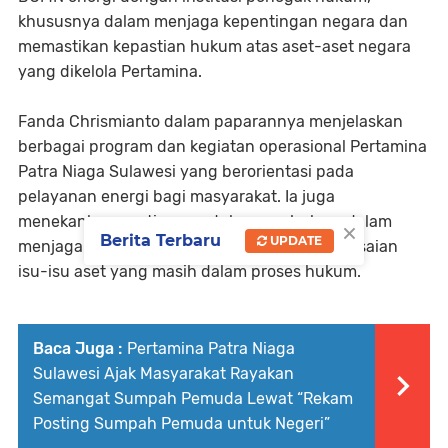
khususnya dalam menjaga kepentingan negara dan
memastikan kepastian hukum atas aset-aset negara
yang dikelola Pertamina.
Fanda Chrismianto dalam paparannya menjelaskan
berbagai program dan kegiatan operasional Pertamina
Patra Niaga Sulawesi yang berorientasi pada
pelayanan energi bagi masyarakat. Ia juga
menekankan pentingnya dukungan hukum dalam
×
Berita Terbaru
UPDATE
menjaga kelancaran operasional dan penyelesaian
isu-isu aset yang masih dalam proses hukum.
Baca Juga :
Pertamina Patra Niaga
Sulawesi Ajak Masyarakat Rayakan
Semangat Sumpah Pemuda Lewat “Rekam
Posting Sumpah Pemuda untuk Negeri”