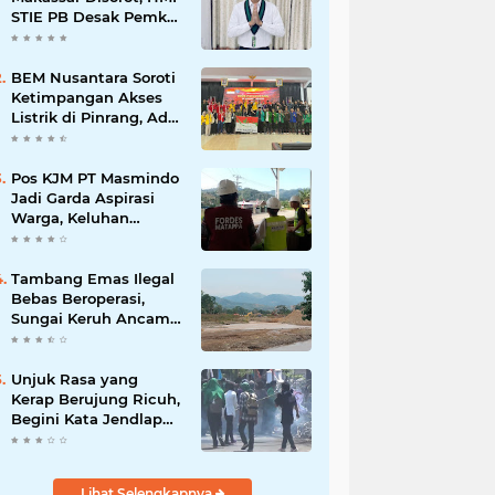
STIE PB Desak Pemkot
Transparan
BEM Nusantara Soroti
Ketimpangan Akses
Listrik di Pinrang, Ada
Kampung Belum
Terlayani
Pos KJM PT Masmindo
Jadi Garda Aspirasi
Warga, Keluhan
Ditangani Maksimal
24 Jam
Tambang Emas Ilegal
Bebas Beroperasi,
Sungai Keruh Ancam
Sawah dan Air Bersih
Warga Luwu
Unjuk Rasa yang
Kerap Berujung Ricuh,
Begini Kata Jendlap
API
Lihat Selengkapnya