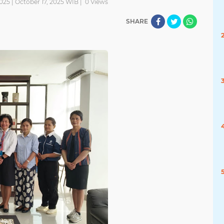
025 | October 17, 2025 WIB |
0
Views
SHARE