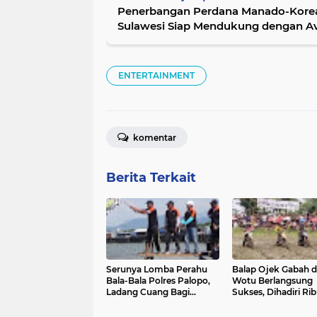
Penerbangan Perdana Manado-Korea:
Sulawesi Siap Mendukung dengan Avt
ENTERTAINMENT
komentar
Berita Terkait
Serunya Lomba Perahu
Balap Ojek Gabah d
Bala-Bala Polres Palopo,
Wotu Berlangsung
Ladang Cuang Bagi
Sukses, Dihadiri Ri
Pedagang di Jalan Lingkar
Penonton