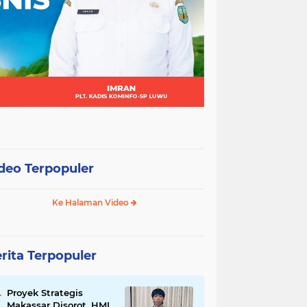
deo Terpopuler
Ke Halaman Video
rita Terpopuler
Proyek Strategis
Makassar Disorot, HMI