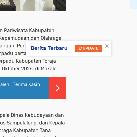
 Pariwisata Kabupaten
, Kepemudaan dan Olahraga
×
angani Perjanjian Kerjasama
Berita Terbaru
UPDATE
rpadu bertajuk “Koopi Toraja”
Terpadu Kabupaten Toraja
6 Oktober 2026, di Makale.
aleh : Terima Kasih
epala Dinas Kebudayaan dan
tius Sampelalong, dan Kepala
ahraga Kabupaten Tana