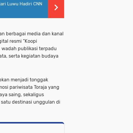
jari Luwu Hadiri CNN
kan berbagai media dan kanal
ital resmi “Koopi
i wadah publikasi terpadu
sata, serta kegiatan budaya
apkan menjadi tonggak
mosi pariwisata Toraja yang
daya saing, sekaligus
 satu destinasi unggulan di