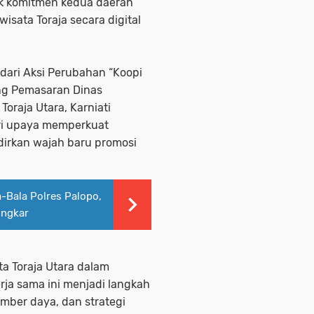
uk komitmen kedua daerah
isata Toraja secara digital
dari Aksi Perubahan “Koopi
dang Pemasaran Dinas
oraja Utara, Karniati
ari upaya memperkuat
dirkan wajah baru promosi
-Bala Polres Palopo,
ingkar
a Toraja Utara dalam
a sama ini menjadi langkah
mber daya, dan strategi