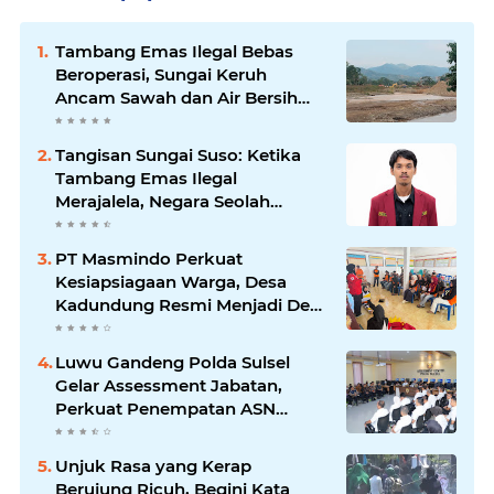
Tambang Emas Ilegal Bebas
Beroperasi, Sungai Keruh
Ancam Sawah dan Air Bersih
Warga Luwu
Tangisan Sungai Suso: Ketika
Tambang Emas Ilegal
Merajalela, Negara Seolah
Memilih Diam
PT Masmindo Perkuat
Kesiapsiagaan Warga, Desa
Kadundung Resmi Menjadi Desa
Tangguh Bencana
Luwu Gandeng Polda Sulsel
Gelar Assessment Jabatan,
Perkuat Penempatan ASN
Berbasis Kompetensi
Unjuk Rasa yang Kerap
Berujung Ricuh, Begini Kata