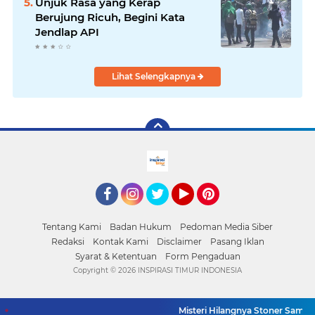
Unjuk Rasa yang Kerap
Berujung Ricuh, Begini Kata
Jendlap API
Lihat Selengkapnya
facebook
Instagram
Twitter
YouTube
Pinterest
Tentang Kami
Badan Hukum
Pedoman Media Siber
Redaksi
Kontak Kami
Disclaimer
Pasang Iklan
Syarat & Ketentuan
Form Pengaduan
Copyright ©
2026 INSPIRASI TIMUR INDONESIA
Misteri Hilangnya Stoner Sammen