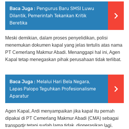
Baca Juga :
Pengurus Baru SMSI Luwu
Dilantik, Pemerintah Tekankan Kritik
Beretika
Meski demikian, dalam proses penyelidikan, polisi
menemukan dokumen kapal yang jelas tertulis atas nama
PT Cemerlang Makmur Abadi. Menanggapi hal ini, Agen
Kapal tetap menegaskan pihak perusahaan tidak terlibat.
Baca Juga :
Melalui Hari Bela Negara,
Lapas Palopo Teguhkan Profesionalisme
Aparatur
Agen Kapal, Ardi menyampaikan jika kapal itu pernah
dipakai di PT Cemerlang Makmur Abadi (CMA) sebagai
transportir tetapi sudah lama tidak dioperasikan lagi.