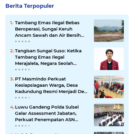
Berita Terpopuler
Tambang Emas Ilegal Bebas
Beroperasi, Sungai Keruh
Ancam Sawah dan Air Bersih
Warga Luwu
Tangisan Sungai Suso: Ketika
Tambang Emas Ilegal
Merajalela, Negara Seolah
Memilih Diam
PT Masmindo Perkuat
Kesiapsiagaan Warga, Desa
Kadundung Resmi Menjadi Desa
Tangguh Bencana
Luwu Gandeng Polda Sulsel
Gelar Assessment Jabatan,
Perkuat Penempatan ASN
Berbasis Kompetensi