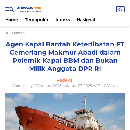
Home
Terpopuler
Indeks
Nasional
›
Daerah
Agen Kapal Bantah Keterlibatan PT
Cemerlang Makmur Abadi dalam
Polemik Kapal BBM dan Bukan
Milik Anggota DPR RI
Redaksi
Wednesday, 27 August 2025 | August 27, 2025 WIB |
0
Views