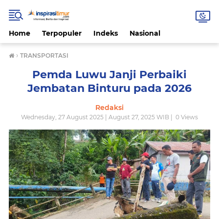
Home
Terpopuler
Indeks
Nasional
›
TRANSPORTASI
Pemda Luwu Janji Perbaiki
Jembatan Binturu pada 2026
Redaksi
Wednesday, 27 August 2025 | August 27, 2025 WIB |
0
Views