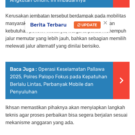
Angkutan Umum, Ini Imbauannya
Kerusakan jembatan tersebut berdampak pada mobilitas
×
masyarakat, termasuk distribusi hasil pertanian dan
Berita Terbaru
UPDATE
kebutuhan pokok. Akibatnya, warga terpaksa menempuh
jalur memutar yang lebih jauh, bahkan sebagian memilih
melewati jalur alternatif yang dinilai berisiko.
Baca Juga :
Operasi Keselamatan Pallawa
2025, Polres Palopo Fokus pada Kepatuhan
Berlalu Lintas, Perbanyak Mobile dan
Penyuluhan
Ikhsan memastikan pihaknya akan menyiapkan langkah
teknis agar proses perbaikan bisa segera berjalan sesuai
mekanisme anggaran yang ada.