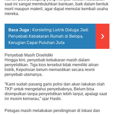
saat ini sangat membutuhkan bantuan, baik dalam bentuk
moril maupun materil, agar dapat memulai kembali usaha
mereka.
Baca Juga :
Korsleting Listrik Diduga Jadi
Penyebab Kebakaran Rumah di Belopa,
Kerugian Capai Puluhan Juta
Penyebab Masih Diselidiki
Hingga kini, penyebab kebakaran masih dalam
penyelidikan
. Tiga kios tersebut tidak memiliki aliran
listrik, K
epolisian belum memastikan secara resmi
penyebab utamanya.
“Kami sudah pasang garis polisi dan akan lakukan olah
TKP
u
ntuk
mengetahui penyebabnya, B
elum bisa
disimpulkan tanpa penyelidikan lebih lanjut,
apalagi saat
ini musim kemarau,
” ujar Hasbi.
P
etugas masih melakukan pendinginan di lokasi dan