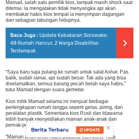
Mamad, salah satu pemilik kios, tampak masih shock saat
ditemui. Ia mengatakan tidak menyangka api akan
membakar habis kios tempat ia menyimpan dagangan
dan sebagian tabungan hidupnya.
Baca Juga :
Update Kebakaran Sorowako:
48 Rumah Hancur, 2 Warga Disabilitas
Terdampak
“Saya baru saja pulang ke rumah untuk salat Ashar. Pas
balik, sudah ramai, api sudah besar. Tak ada yang bisa
diselamatkan, semua barang pecah belah saya habis,”
tutur Mamad dengan suara gemetar.
Kios milik Mamad selama ini menjual berbagai
perlengkapan rumah tangga seperti gelas, piring, dan
peralatan plastik. Sementara kios Rusli dan Idawarsa
lebih banyak menyediakan mainan anak-anak dan
×
pernak-pernik pasar.
Berita Terbaru
UPDATE
“
M
ainan
anak-anak habis padahal stok
baru
,
” kata