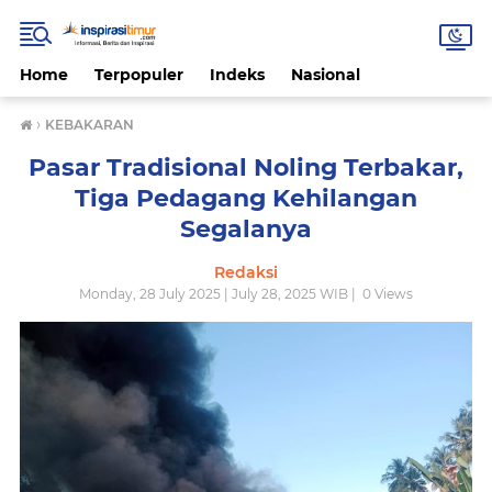
Home
Terpopuler
Indeks
Nasional
›
KEBAKARAN
Pasar Tradisional Noling Terbakar,
Tiga Pedagang Kehilangan
Segalanya
Redaksi
Monday, 28 July 2025 | July 28, 2025 WIB |
0
Views