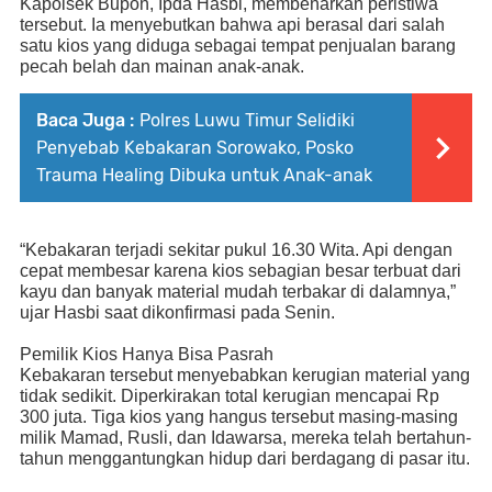
Kapolsek Bupon, Ipda Hasbi, membenarkan peristiwa
tersebut. Ia menyebutkan bahwa api berasal dari salah
satu kios yang diduga sebagai tempat pen
jualan
barang
pecah belah dan mainan anak-anak.
Baca Juga :
Polres Luwu Timur Selidiki
Penyebab Kebakaran Sorowako, Posko
Trauma Healing Dibuka untuk Anak-anak
“
Kebakaran terjadi
sekitar pukul 16.3
0 Wita
. Api dengan
cepat membesar karena kios sebagian besar terbuat dari
kayu dan banyak material mudah terbakar di dalamnya,”
ujar Hasbi saat dikonfirmasi pada Senin.
Pemilik Kios Hanya Bisa Pasrah
Kebakaran tersebut menyebabkan kerugian material yang
tidak sedikit. Diperkirakan total kerugian mencapai Rp
300 juta. Tiga kios yang hangus tersebut masing-masing
milik Mamad, Rusli, dan Idawarsa
, mereka
telah bertahun-
tahun menggantungkan hidup dari berdagang di pasar itu.