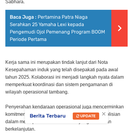
Sabhara.
Baca Juga :
Pertamina Patra Niaga
Serahkan 25 Yamaha Lexi kepada
Pengemudi Ojol Pemenang Program BOOM
Periode Pertama
Kerja sama ini merupakan tindak lanjut dari Nota
Kesepahaman induk yang telah disepakati pada awal
tahun 2025. Kolaborasi ini menjadi langkah nyata dalam
memperkuat koordinasi dan sistem pengamanan di
wilayah operasional tambang.
Penyerahan kendaraan operasional juga mencerminkan
×
komitmen sinergis antara sektor swasta dan kepolisian
Berita Terbaru
UPDATE
dalam menciptakan iklim investasi yang aman dan
berkelanjutan.