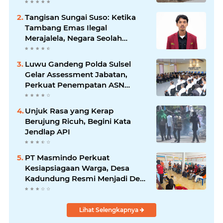
Warga Luwu
Tangisan Sungai Suso: Ketika
Tambang Emas Ilegal
Merajalela, Negara Seolah
Memilih Diam
Luwu Gandeng Polda Sulsel
Gelar Assessment Jabatan,
Perkuat Penempatan ASN
Berbasis Kompetensi
Unjuk Rasa yang Kerap
Berujung Ricuh, Begini Kata
Jendlap API
PT Masmindo Perkuat
Kesiapsiagaan Warga, Desa
Kadundung Resmi Menjadi Desa
Tangguh Bencana
Lihat Selengkapnya