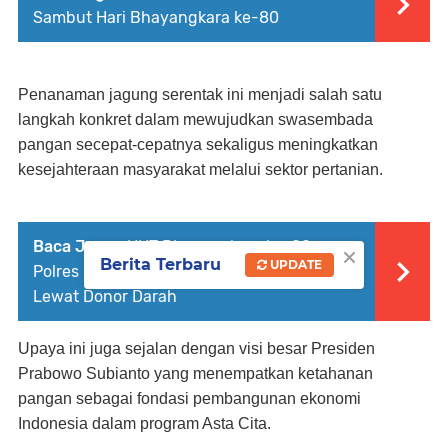
Sambut Hari Bhayangkara ke-80
Penanaman jagung serentak ini menjadi salah satu
langkah konkret dalam mewujudkan swasembada
pangan secepat-cepatnya sekaligus meningkatkan
kesejahteraan masyarakat melalui sektor pertanian.
Baca Juga :
HUT Bhayangkara ke-80,
×
Berita Terbaru
UPDATE
Polres Palopo Perkuat Aksi Kemanusiaan
Lewat Donor Darah
Upaya ini juga sejalan dengan visi besar Presiden
Prabowo Subianto yang menempatkan ketahanan
pangan sebagai fondasi pembangunan ekonomi
Indonesia dalam program Asta Cita.