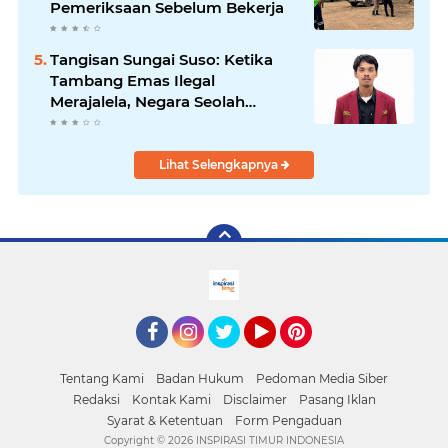
Pemeriksaan Sebelum Bekerja
Tangisan Sungai Suso: Ketika
Tambang Emas Ilegal
Merajalela, Negara Seolah
Memilih Diam
Lihat Selengkapnya
facebook
Instagram
Twitter
YouTube
Pinterest
Tentang Kami
Badan Hukum
Pedoman Media Siber
Redaksi
Kontak Kami
Disclaimer
Pasang Iklan
Syarat & Ketentuan
Form Pengaduan
Copyright ©
2026 INSPIRASI TIMUR INDONESIA