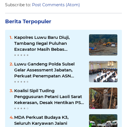
Subscribe to:
Post Comments (Atom)
Berita Terpopuler
Kapolres Luwu Baru Diuji,
Tambang Ilegal Puluhan
Excavator Masih Bebas
Beroperasi
Luwu Gandeng Polda Sulsel
Gelar Assessment Jabatan,
Perkuat Penempatan ASN
Berbasis Kompetensi
Koalisi Sipil Tuding
Penggusuran Petani Laoli Sarat
Kekerasan, Desak Hentikan PSN
PT IHIP
MDA Perkuat Budaya K3,
Seluruh Karyawan Jalani