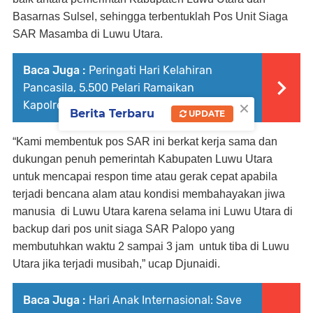
Basarnas Sulsel, sehingga terbentuklah Pos Unit Siaga
SAR Masamba di Luwu Utara.
Baca Juga :
Peringati Hari Kelahiran
Pancasila, 5.500 Pelari Ramaikan
×
Kapolrestabes Makassar Cup 2022
Berita Terbaru
UPDATE
“Kami membentuk pos SAR ini berkat kerja sama dan
dukungan penuh pemerintah Kabupaten Luwu Utara
untuk mencapai respon time atau gerak cepat apabila
terjadi bencana alam atau kondisi membahayakan jiwa
manusia
di Luwu Utara karena selama ini Luwu Utara di
backup dari pos unit siaga SAR Palopo yang
membutuhkan waktu 2 sampai 3 jam
untuk tiba di Luwu
Utara jika terjadi musibah,” ucap Djunaidi.
Baca Juga :
Hari Anak Internasional: Save