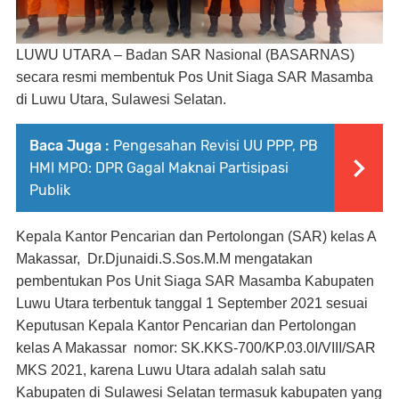
LUWU UTARA –
Badan SAR Nasional (BASARNAS)
secara resmi membentuk Pos Unit Siaga SAR Masamba
di Luwu Utara, Sulawesi Selatan.
Baca Juga :
Pengesahan Revisi UU PPP, PB
HMI MPO: DPR Gagal Maknai Partisipasi
Publik
Kepala Kantor Pencarian dan Pertolongan (SAR) kelas A
Makassar,
Dr.Djunaidi.S.Sos.M.M mengatakan
pe
mbentukan Pos Unit Siaga SAR Masamba
Kabupaten
Luwu Utara terbentuk tanggal 1 September 2021 sesuai
Keputusan Kepala Kantor Pencarian dan Pertolongan
kelas A Makassar
nomor: SK.KKS-700/KP.03.0I/VIII/SAR
MKS 2021, karena Luwu Utara adalah salah satu
Kabupaten di Sulawesi Selatan termasuk kabupaten yang