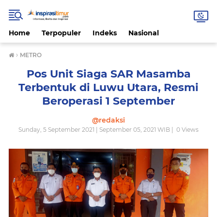
Home
Terpopuler
Indeks
Nasional
›
METRO
Pos Unit Siaga SAR Masamba
Terbentuk di Luwu Utara, Resmi
Beroperasi 1 September
@redaksi
Sunday, 5 September 2021 | September 05, 2021 WIB |
0
Views