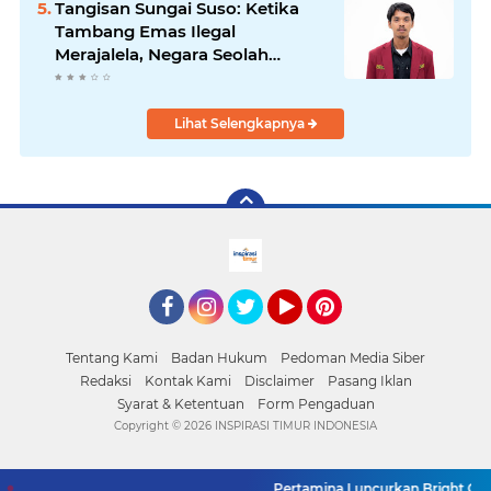
Tangisan Sungai Suso: Ketika
Tambang Emas Ilegal
Merajalela, Negara Seolah
Memilih Diam
Lihat Selengkapnya
facebook
Instagram
Twitter
YouTube
Pinterest
Tentang Kami
Badan Hukum
Pedoman Media Siber
Redaksi
Kontak Kami
Disclaimer
Pasang Iklan
Syarat & Ketentuan
Form Pengaduan
Copyright ©
2026 INSPIRASI TIMUR INDONESIA
Pertamina Luncurkan Bright Gas u