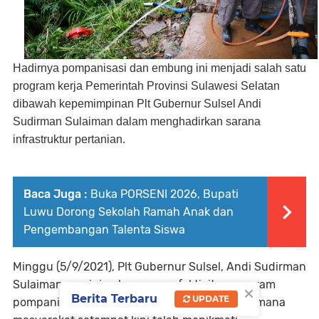
Hadirnya pompanisasi dan embung ini menjadi salah satu
program kerja Pemerintah Provinsi Sulawesi Selatan
dibawah kepemimpinan Plt Gubernur Sulsel Andi
Sudirman Sulaiman dalam menghadirkan sarana
infrastruktur pertanian.
Baca Juga :
Buka PORSENI 2026, Bupati
Luwu Dorong Sekolah Ramah Anak dan
Pengembangan Talenta Siswa
Minggu (5/9/2021), Plt Gubernur Sulsel, Andi Sudirman
Sulaiman meninjau langsung efektivitas program
×
Berita Terbaru
UPDATE
pompanisasi dan embung Benteng Alla ini. Dimana