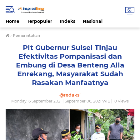
Home
Terpopuler
Indeks
Nasional
›
Pemerintahan
Plt Gubernur Sulsel Tinjau
Efektivitas Pompanisasi dan
Embung di Desa Benteng Alla
Enrekang, Masyarakat Sudah
Rasakan Manfaatnya
@redaksi
Monday, 6 September 2021 | September 06, 2021 WIB |
0
Views