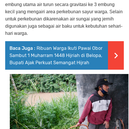
embung utama air turun secara gravitasi ke 3 embung
kecil yang mengairi area perkebunan sayur warga. Selain
untuk perkebunan dikarenakan air sungai yang jernih
digunakan juga sebagai air baku untuk kebutuhan sehari-
hari warga.
Baca Juga :
Ribuan Warga Ikuti Pawai Obor
Sambut 1 Muharram 1448 Hijriah di Belopa,
Bupati Ajak Perkuat Semangat Hijrah