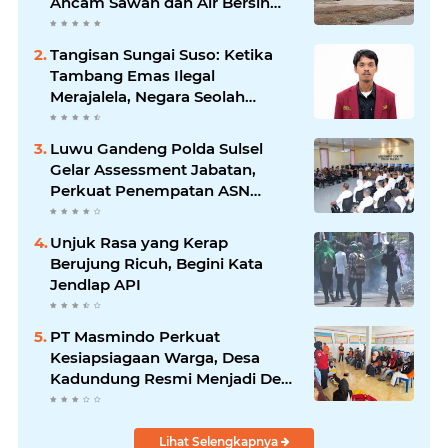
Ancam Sawah dan Air Bersih
Warga Luwu
Tangisan Sungai Suso: Ketika
Tambang Emas Ilegal
Merajalela, Negara Seolah
Memilih Diam
Luwu Gandeng Polda Sulsel
Gelar Assessment Jabatan,
Perkuat Penempatan ASN
Berbasis Kompetensi
Unjuk Rasa yang Kerap
Berujung Ricuh, Begini Kata
Jendlap API
PT Masmindo Perkuat
Kesiapsiagaan Warga, Desa
Kadundung Resmi Menjadi Desa
Tangguh Bencana
Lihat Selengkapnya