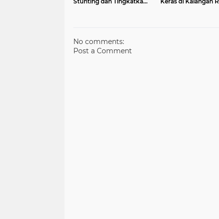
Stunting dan Tingkatkan
Keras di Kalangan 
Gizi Masyarakat
No comments:
Post a Comment