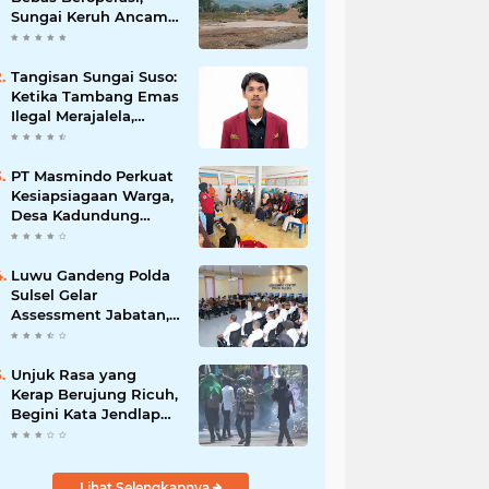
Sungai Keruh Ancam
Sawah dan Air Bersih
Warga Luwu
Tangisan Sungai Suso:
Ketika Tambang Emas
Ilegal Merajalela,
Negara Seolah
Memilih Diam
PT Masmindo Perkuat
Kesiapsiagaan Warga,
Desa Kadundung
Resmi Menjadi Desa
Tangguh Bencana
Luwu Gandeng Polda
Sulsel Gelar
Assessment Jabatan,
Perkuat Penempatan
ASN Berbasis
Kompetensi
Unjuk Rasa yang
Kerap Berujung Ricuh,
Begini Kata Jendlap
API
Lihat Selengkapnya