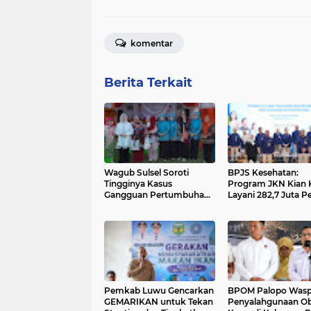
komentar
Berita Terkait
Wagub Sulsel Soroti
BPJS Kesehatan:
Tingginya Kasus
Program JKN Kian 
Gangguan Pertumbuhan
Layani 282,7 Juta P
Anak di Bua, Ajak
dan Jadi Fondasi S
Orangtua Perangi
Indonesia Sehat
Stunting
Pemkab Luwu Gencarkan
BPOM Palopo Wasp
GEMARIKAN untuk Tekan
Penyalahgunaan O