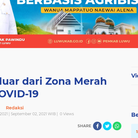
Vi
luar dari Zona Merah
OVID-19
Redaksi
2021 | September 02, 2021 WIB |
0
Views
Be
SHARE