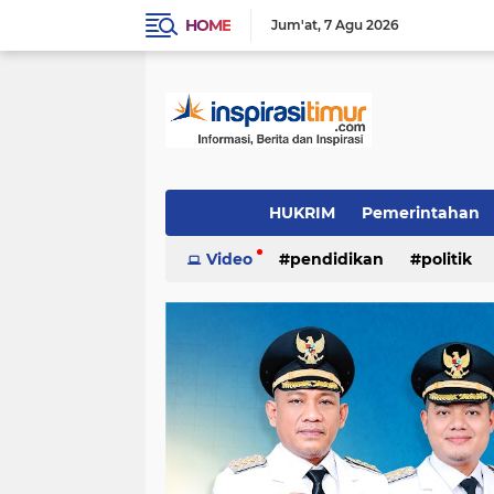
HOME
Jum'at
7 Agu 2026
HUKRIM
Pemerintahan
Indeks
Video
(1502)
pendidikan
(1324)
politik
PENDIDIKAN
POLITIK
INSPIRAS
video/foto
(384)
(337)
(244)
Daerah
OTOMOTIF
LIFE STYLE
(96)
(90)
(54)
inspirasi cinta
KULINER
INSPIRA