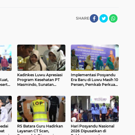
SHARE
Kadinkes Luwu Apresiasi
Implementasi Posyandu
Kuat,
Program Kesehatan PT
Era Baru di Luwu Masih 10
eserta
Masmindo, Sunatan
Persen, Pemkab Perkuat
DM
Massal Layani 21 Anak
Kolaborasi
adai
RS Batara Guru Hadirkan
Hari Posyandu Nasional
bat
Layanan CT Scan,
2026 Dipusatkan di