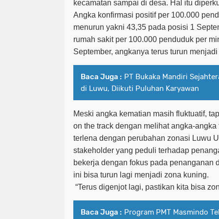
kecamatan sampai di desa. Hal itu diperku
Angka konfirmasi positif per 100.000 pen
menurun yakni 43,35 pada posisi 1 Septe
rumah sakit per 100.000 penduduk per mi
September, angkanya terus turun menjadi
Baca Juga :
PT Bukaka Mandiri Sejahter
di Luwu, Diikuti Puluhan Karyawan
Meski angka kematian masih fluktuatif, t
on the track dengan melihat angka-angka t
terlena dengan perubahan zonasi Luwu U
stakeholder yang peduli terhadap penan
bekerja dengan fokus pada penanganan d
ini bisa turun lagi menjadi zona kuning.
“Terus digenjot lagi, pastikan kita bisa zo
Baca Juga :
Program PMT Masmindo Tek