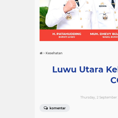
(21)
(9)
(7)
›
Kesehatan
Luwu Utara Ke
C
Thursday, 2 September 
komentar