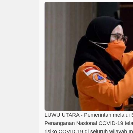
LUWU UTARA - Pemerintah melalui S
Penanganan Nasional COVID-19 tel
risiko COVID-19 di seluruh wilayah I