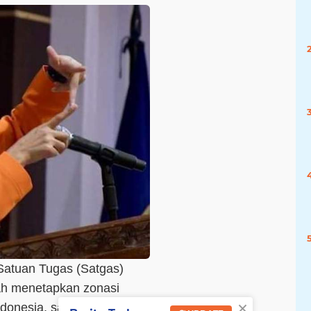
atuan Tugas (Satgas)
ah menetapkan zonasi
×
ndonesia, salah satunya