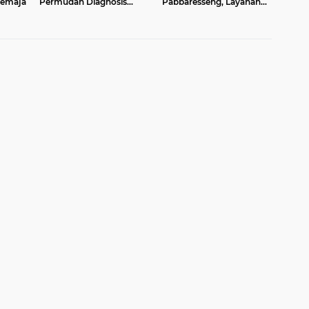
Remaja
Permudah Diagnosis
Pabbaresseng, Layanan
Pasien di Luwu
Kesehatan Terpadu
Diperkuat