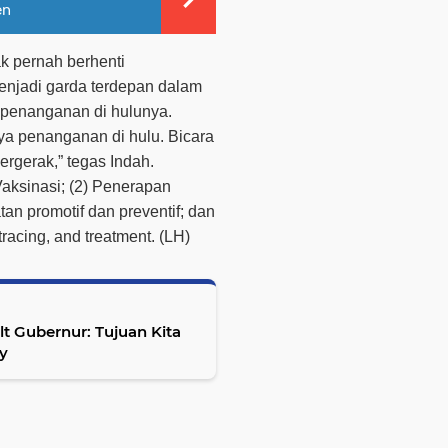
en
ak pernah berhenti
enjadi garda terdepan dalam
penanganan di hulunya.
ya penanganan di hulu. Bicara
rgerak,” tegas Indah.
Vaksinasi; (2) Penerapan
n promotif dan preventif; dan
tracing, and treatment. (LH)
Plt Gubernur: Tujuan Kita
y