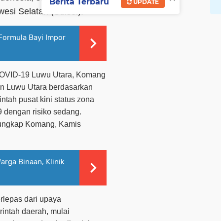
Berita Terbaru
UPDATE
esi Selatan (Sulsel).
Formula Bayi Impor
 COVID-19 Luwu Utara, Komang
n Luwu Utara berdasarkan
ntah pusat kini status zona
9 dengan risiko sedang.
” ungkap Komang, Kamis
rga Binaan, Klinik
erlepas dari upaya
intah daerah, mulai