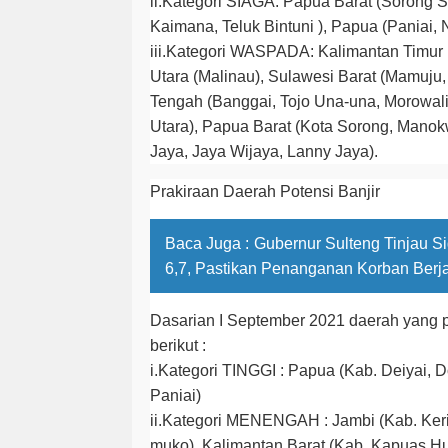
ii.Kategori SIAGA: Papua Barat (Sorong 
Kaimana, Teluk Bintuni ), Papua (Paniai, 
iii.Kategori WASPADA: Kalimantan Timur (
Utara (Malinau), Sulawesi Barat (Mamuju
Tengah (Banggai, Tojo Una-una, Morowali
Utara), Papua Barat (Kota Sorong, Manok
Jaya, Jaya Wijaya, Lanny Jaya).
Prakiraan Daerah Potensi Banjir
Baca Juga :
Gubernur Sulteng Tinjau 
6,7, Pastikan Penanganan Korban Berj
Dasarian I September 2021 daerah yang p
berikut :
i.Kategori TINGGI : Papua (Kab. Deiyai, D
Paniai)
ii.Kategori MENENGAH : Jambi (Kab. Keri
muko), Kalimantan Barat (Kab. Kapuas Hu