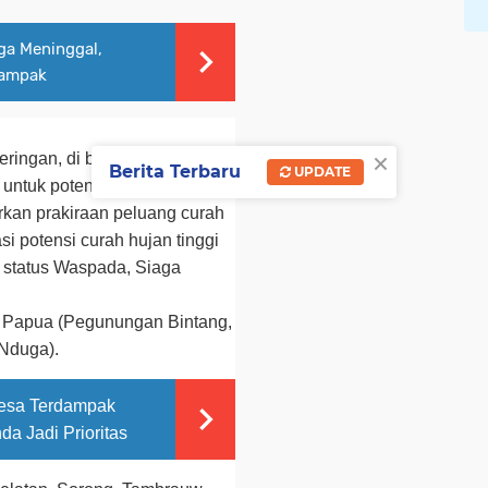
ga Meninggal,
dampak
×
ringan, di bagian barat dan
Berita Terbaru
UPDATE
 untuk potensi curah hujan
arkan prakiraan peluang curah
asi potensi curah hujan tinggi
 status Waspada, Siaga
, Papua (Pegunungan Bintang,
 Nduga).
Desa Terdampak
da Jadi Prioritas