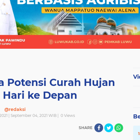
Vi
 Potensi Curah Hujan
0 Hari ke Depan
@redaksi
2021 | September 04, 2021 WIB |
0
Views
Be
SHARE