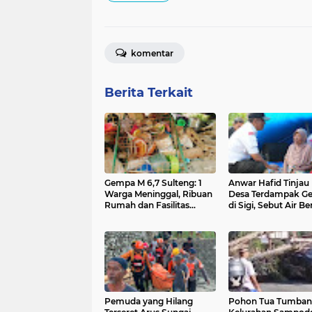
komentar
Berita Terkait
Gempa M 6,7 Sulteng: 1
Anwar Hafid Tinjau
Warga Meninggal, Ribuan
Desa Terdampak G
Rumah dan Fasilitas
di Sigi, Sebut Air Be
Umum Terdampak
dan Tenda Jadi Prior
Pemuda yang Hilang
Pohon Tua Tumban