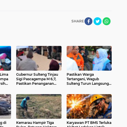
SHARE
 Lima
Gubernur Sulteng Tinjau
Pastikan Warga
empa
Sigi Pascagempa M 6,7,
Tertangani, Wagub
rsih
Pastikan Penanganan
Sulteng Turun Langsung
itas
Korban Berjalan Cepat
ke Lokasi Terdampak
Gempa di Palu dan Sigi
g di
Kemarau Hampir Tiga
Karyawan PT BMS Terluka