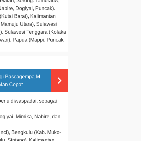
Selatan, Sorong. Tambrauw,
Nabire, Dogiyai, Puncak).
Kutai Barat), Kalimantan
, Mamuju Utara), Sulawesi
), Sulawesi Tenggara (Kolaka
wari), Papua (Mappi, Puncak
Sigi Pascagempa M
alan Cepat
erlu diwaspadai, sebagai
ogiyai, Mimika, Nabire, dan
nci), Bengkulu (Kab. Muko-
lu, Sintang), Kalimantan