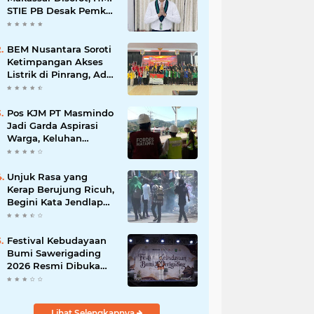
STIE PB Desak Pemkot
Transparan
BEM Nusantara Soroti
Ketimpangan Akses
Listrik di Pinrang, Ada
Kampung Belum
Terlayani
Pos KJM PT Masmindo
Jadi Garda Aspirasi
Warga, Keluhan
Ditangani Maksimal
24 Jam
Unjuk Rasa yang
Kerap Berujung Ricuh,
Begini Kata Jendlap
API
Festival Kebudayaan
Bumi Sawerigading
2026 Resmi Dibuka
Wakil Bupati Luwu
Lihat Selengkapnya