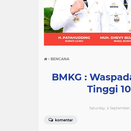
(21)
(9)
(7)
›
BENCANA
BMKG : Waspada
Tinggi 1
Saturday, 4 September 
komentar