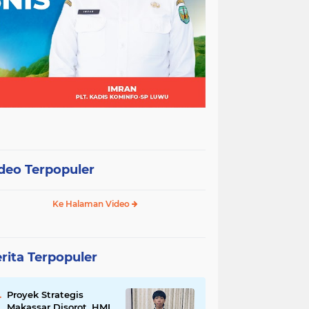
deo Terpopuler
Ke Halaman Video
rita Terpopuler
Proyek Strategis
Makassar Disorot, HMI