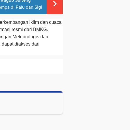
, Wagub Sulteng
mpa di Palu dan Sigi
perkembangan iklim dan cuaca
ormasi resmi dari BMKG.
ringan Meteorologis dan
n dapat diakses dari