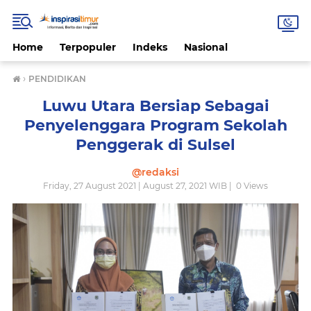
Home
Terpopuler
Indeks
Nasional
›
PENDIDIKAN
Luwu Utara Bersiap Sebagai
Penyelenggara Program Sekolah
Penggerak di Sulsel
@redaksi
Friday, 27 August 2021 | August 27, 2021 WIB |
0
Views