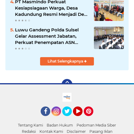
PT Masmindo Perkuat
Kesiapsiagaan Warga, Desa
Kadundung Resmi Menjadi Desa
Tangguh Bencana
Luwu Gandeng Polda Sulsel
Gelar Assessment Jabatan,
Perkuat Penempatan ASN
Berbasis Kompetensi
Lihat Selengkapnya
facebook
Instagram
Twitter
YouTube
Pinterest
Tentang Kami
Badan Hukum
Pedoman Media Siber
Redaksi
Kontak Kami
Disclaimer
Pasang Iklan