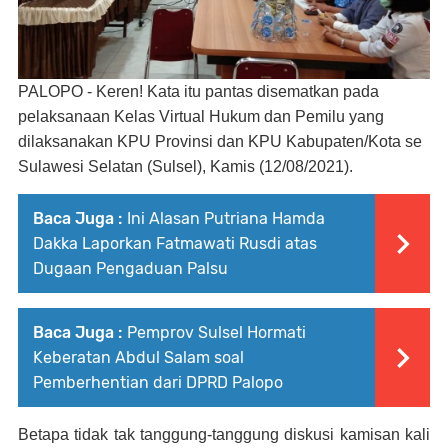
PALOPO - Keren! Kata itu pantas disematkan pada
pelaksanaan Kelas Virtual Hukum dan Pemilu yang
dilaksanakan KPU Provinsi dan KPU Kabupaten/Kota se
Sulawesi Selatan (Sulsel), Kamis (12/08/2021).
Baca Juga :
Ini Alasan Putriana Hamda
Dakka Laporkan Fatmawati Rusdi atas
Dugaan Pengaduan Palsu
Baca Juga :
Pemprov Sulsel Hormati
Keberatan Abdul Salam soal
Pemberhentian dari DPRD Palopo
Betapa tidak tak tanggung-tanggung diskusi kamisan kali