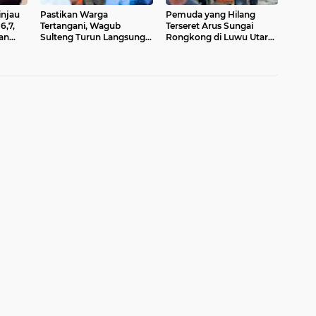
injau
Pastikan Warga
Pemuda yang Hilang
6,7,
Tertangani, Wagub
Terseret Arus Sungai
an
Sulteng Turun Langsung
Rongkong di Luwu Utara
pat
ke Lokasi Terdampak
Ditemukan Meninggal
Gempa di Palu dan Sigi
Dunia