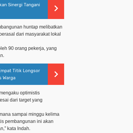
an Sinergi Tangani
embangunan huntap melibatkan
berasal dari masyarakat lokal
leh 90 orang pekerja, yang
n.
Empat Titik Longsor
es Warga
 mengaku optimistis
sai dari target yang
i mana sampai minggu kelima
stis pembangunan ini akan
n,” kata Indah.