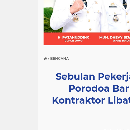
(21)
(9)
(7)
›
BENCANA
Sebulan Peker
Porodoa Baru
Kontraktor Lib