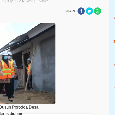
021 | July 09, 2021 WIB |
0
Views
SHARE
 Dusun Porodoa Desa
rus digenjot