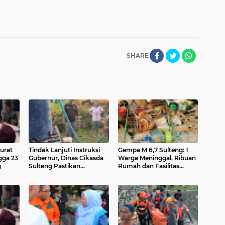
SHARE
urat
Tindak Lanjuti Instruksi
Gempa M 6,7 Sulteng: 1
gga 23
Gubernur, Dinas Cikasda
Warga Meninggal, Ribuan
g
Sulteng Pastikan
Rumah dan Fasilitas
Kebutuhan Air Bersih
Umum Terdampak
Korban Gempa di Sigi
Terpenuhi