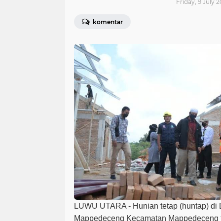
Friday, 9 July 2
komentar
LUWU UTARA - Hunian tetap (huntap) di
Mappedeceng Kecamatan Mappedeceng te