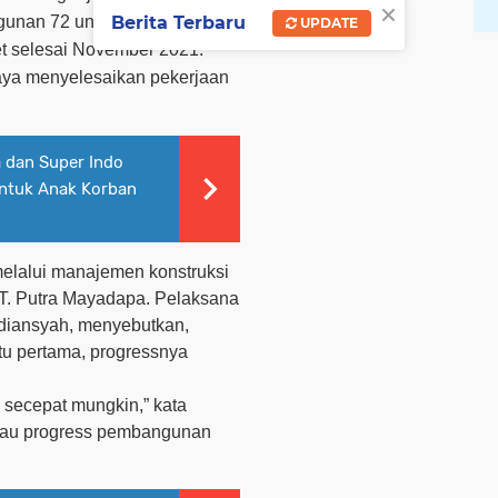
×
Berita Terbaru
nan 72 unit huntap bagi
UPDATE
et selesai November 2021.
paya menyelesaikan pekerjaan
a dan Super Indo
untuk Anak Korban
melalui manajemen konstruksi
PT. Putra Mayadapa. Pelaksana
diansyah, menyebutkan,
tu pertama, progressnya
i secepat mungkin,” kata
tau progress pembangunan