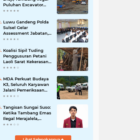
Puluhan Excavator
Masih Bebas
Beroperasi
Luwu Gandeng Polda
Sulsel Gelar
Assessment Jabatan,
Perkuat Penempatan
ASN Berbasis
Kompetensi
Koalisi Sipil Tuding
Penggusuran Petani
Laoli Sarat Kekerasan,
Desak Hentikan PSN
PT IHIP
MDA Perkuat Budaya
K3, Seluruh Karyawan
Jalani Pemeriksaan
Sebelum Bekerja
Tangisan Sungai Suso:
Ketika Tambang Emas
Ilegal Merajalela,
Negara Seolah
Memilih Diam
Lihat Selengkapnya