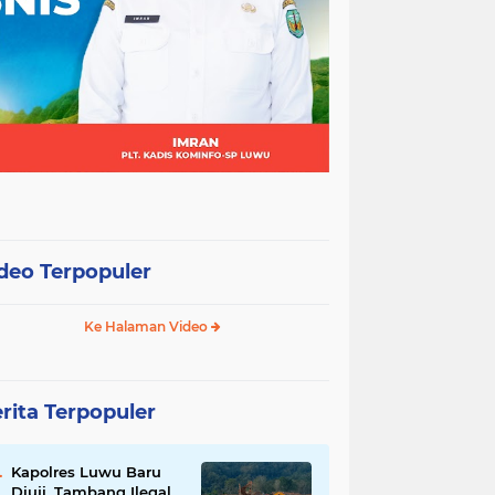
deo Terpopuler
Ke Halaman Video
rita Terpopuler
Kapolres Luwu Baru
Diuji, Tambang Ilegal