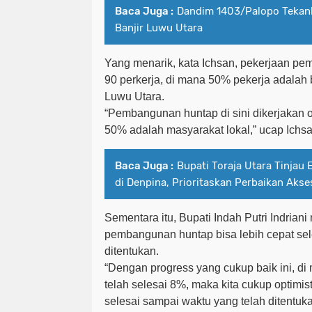
Baca Juga :
Dandim 1403/Palopo Tekank
Banjir Luwu Utara
Yang menarik, kata Ichsan, pekerjaan p
90 perkerja, di mana 50% pekerja adalah 
Luwu Utara.
“Pembangunan huntap di sini dikerjakan o
50% adalah masyarakat lokal,” ucap Ichsa
Baca Juga :
Bupati Toraja Utara Tinjau 
di Denpina, Prioritaskan Perbaikan Aks
Sementara itu, Bupati Indah Putri Indriani
pembangunan huntap bisa lebih cepat sele
ditentukan.
“Dengan progress yang cukup baik ini, d
telah selesai 8%, maka kita cukup optimi
selesai sampai waktu yang telah ditentuka