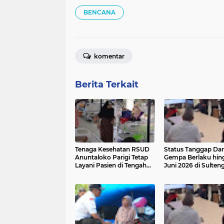
BENCANA
komentar
Berita Terkait
Tenaga Kesehatan RSUD
Status Tanggap Dar
Anuntaloko Parigi Tetap
Gempa Berlaku hin
Layani Pasien di Tengah
Juni 2026 di Sulten
Kekhawatiran Gempa
Susulan