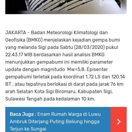
JAKARTA - Badan Meteorologi Klimatologi dan
Geofisika (BMKG) menjelaskan kejadian gempa bumi
yang melanda Sigi pada Sabtu (28/03/2020) pukul
22.43.17 WIB berdasarkan hasil analisis BMKG
menunjukkan gempabumi ini memiliki parameter
update dengan magnitudo Mw=5,8. Episenter
gempabumi terletak pada koordinat 1.72 LS dan 120.14
BT , atau tepatnya berlokasi di darat pada jarak 76 km
arah Selatan Kota Sigi Biromaru, Kabupaten Sigi,
Sulawesi Tengah pada kedalaman 10 km.
Baca Juga :
Enam Rumah Warga di Luwu
Ambruk Diterjang Puting Beliung hingga
Terjun ke Sungai