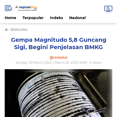
Home
Terpopuler
Indeks
Nasional
›
BENCANA
Gempa Magnitudo 5,8 Guncang
Sigi, Begini Penjelasan BMKG
@redaksi
Sunday, 29 March 2020 | March 29, 2020 WIB |
0
Views