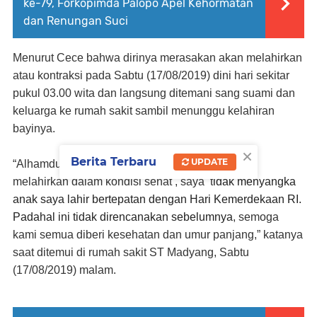
ke-79, Forkopimda Palopo Apel Kehormatan
dan Renungan Suci
Menurut Cece bahwa dirinya merasakan akan melahirkan
atau kontraksi pada Sabtu (17/08/2019) dini hari sekitar
pukul 03.00 wita dan langsung ditemani sang suami dan
keluarga ke rumah sakit sambil menunggu kelahiran
bayinya.
×
Berita Terbaru
UPDATE
“Alhamdulillah anak pertama saya lahir dan saya
melahirkan dalam kondisi sehat , saya
t
idak menyangka
anak saya lahir bertepatan dengan Hari Kemerdekaan RI.
Padahal ini tidak direncanakan sebelumnya
, semoga
kami semua diberi kesehatan dan umur panjang,” katanya
saat ditemui di rumah sakit ST Madyang, Sabtu
(17/08/2019) malam.