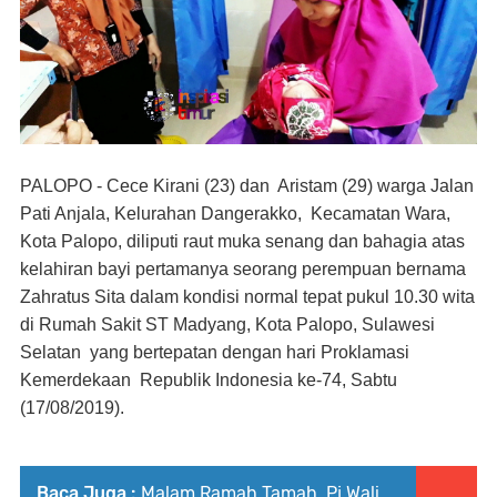
PALOPO - Cece Kirani (23) dan Aristam (29)
warga Jalan
Pati Anjala, Kelurahan Dangerakko,
Kecamatan Wara,
Kota Palopo,
diliputi raut m
uka senang dan bahagia atas
kelahiran bayi pertamanya
seorang perempuan bernama
Zahratus Sita dalam kondisi normal tepat pukul 10.30 wita
di Rumah Sakit ST Madyang, Kota Palopo, Sulawesi
Selatan
yang bertepatan dengan hari Proklamasi
Kemerdekaan
Republik Indonesia ke-74, Sabtu
(17/08/2019).
Baca Juga :
Malam Ramah Tamah, Pj Wali