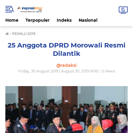
Home
Terpopuler
Indeks
Nasional
›
PEMILU 2019
25 Anggota DPRD Morowali Resmi
Dilantik
@redaksi
Friday, 30 August 2019 | August 30, 2019 WIB |
0
Views