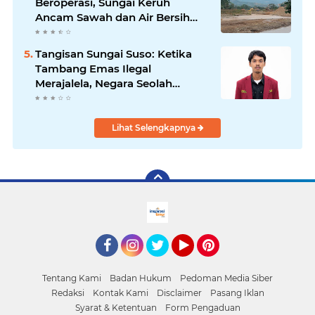
Beroperasi, Sungai Keruh
Ancam Sawah dan Air Bersih
Warga Luwu
Tangisan Sungai Suso: Ketika
Tambang Emas Ilegal
Merajalela, Negara Seolah
Memilih Diam
Lihat Selengkapnya
facebook
Instagram
Twitter
YouTube
Pinterest
Tentang Kami
Badan Hukum
Pedoman Media Siber
Redaksi
Kontak Kami
Disclaimer
Pasang Iklan
Syarat & Ketentuan
Form Pengaduan