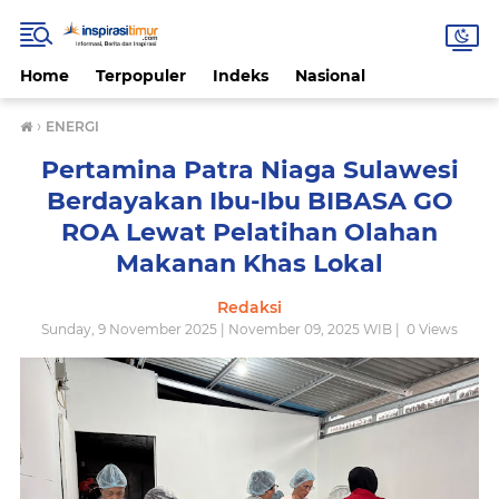
Home
Terpopuler
Indeks
Nasional
›
ENERGI
Pertamina Patra Niaga Sulawesi
Berdayakan Ibu-Ibu BIBASA GO
ROA Lewat Pelatihan Olahan
Makanan Khas Lokal
Redaksi
Sunday, 9 November 2025 | November 09, 2025 WIB |
0
Views