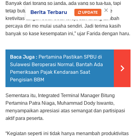
Banyak dari torang so janda, ada yang so tua-tua, tapi
×
tetap butuh pemasukan. Di pelatihan ini torang pe
Berita Terbaru
UPDATE
kretivitas tangan betul-betul teruji, dan torang tambah
percaya diri mo mulai usaha sendiri. Jadi terima kasih
banyak so kase kesempatan ini,” ujar Farida dengan haru.
Baca Juga :
Pertamina Pastikan SPBU di
Sulawesi Beroperasi Normal, Bantah Ada
Pemeriksaan Pajak Kendaraan Saat
Pengisian BBM
Sementara itu, Integrated Terminal Manager Bitung
Pertamina Patra Niaga, Muhammad Dody Iswanto,
menyampaikan apresiasi atas semangat dan partisipasi
aktif para peserta.
“Kegiatan seperti ini tidak hanya menambah produktivitas